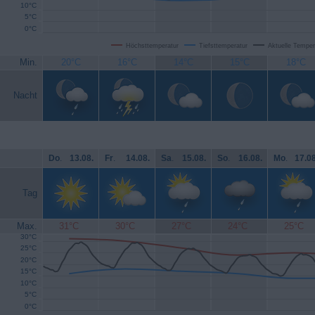
10°C
5°C
0°C
Höchsttemperatur
Tiefsttemperatur
Aktuelle Temper
Min.
20°C
16°C
14°C
15°C
18°C
Nacht
Do
.
13.08.
Fr
.
14.08.
Sa
.
15.08.
So
.
16.08.
Mo
.
17.08
Tag
Max.
31°C
30°C
27°C
24°C
25°C
30°C
25°C
20°C
15°C
10°C
5°C
0°C