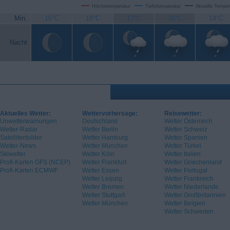
Höchsttemperatur
Tiefsttemperatur
Aktuelle Temper
Min.
16°C
18°C
17°C
16°C
14°C
Nacht
Aktuelles Wetter:
Wettervorhersage:
Reisewetter:
Unwetterwarnungen
Deutschland
Wetter Österreich
Wetter-Radar
Wetter Berlin
Wetter Schweiz
Satellitenbilder
Wetter Hamburg
Wetter Spanien
Wetter-News
Wetter München
Wetter Türkei
Skiwetter
Wetter Köln
Wetter Italien
Profi-Karten GFS (NCEP)
Wetter Frankfurt
Wetter Griechenland
Profi-Karten ECMWF
Wetter Essen
Wetter Portugal
Wetter Leipzig
Wetter Frankreich
Wetter Bremen
Wetter Niederlande
Wetter Stuttgart
Wetter Großbritannien
Wetter München
Wetter Belgien
Wetter Schweden