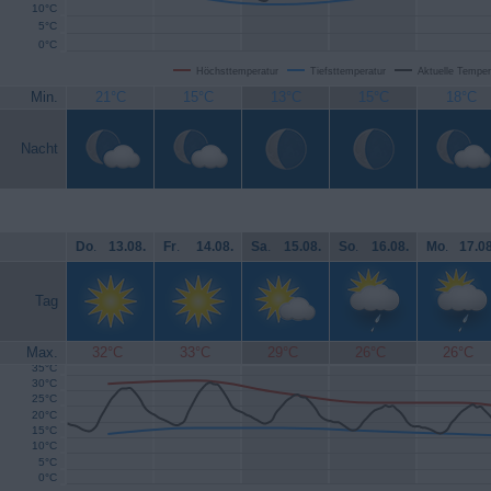
10°C
5°C
0°C
Höchsttemperatur
Tiefsttemperatur
Aktuelle Temper
Min.
21°C
15°C
13°C
15°C
18°C
Nacht
Do
.
13.08.
Fr
.
14.08.
Sa
.
15.08.
So
.
16.08.
Mo
.
17.08
Tag
Max.
32°C
33°C
29°C
26°C
26°C
35°C
30°C
25°C
20°C
15°C
10°C
5°C
0°C