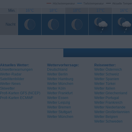
Höchsttemperatur
Tiefsttemperatur
Aktuelle Temper
Min.
16°C
18°C
18°C
17°C
16°C
Nacht
Aktuelles Wetter:
Wettervorhersage:
Reisewetter:
Unwetterwarnungen
Deutschland
Wetter Österreich
Wetter-Radar
Wetter Berlin
Wetter Schweiz
Satellitenbilder
Wetter Hamburg
Wetter Spanien
Wetter-News
Wetter München
Wetter Türkei
Skiwetter
Wetter Köln
Wetter Italien
Profi-Karten GFS (NCEP)
Wetter Frankfurt
Wetter Griechenland
Profi-Karten ECMWF
Wetter Essen
Wetter Portugal
Wetter Leipzig
Wetter Frankreich
Wetter Bremen
Wetter Niederlande
Wetter Stuttgart
Wetter Großbritannien
Wetter München
Wetter Belgien
Wetter Schweden