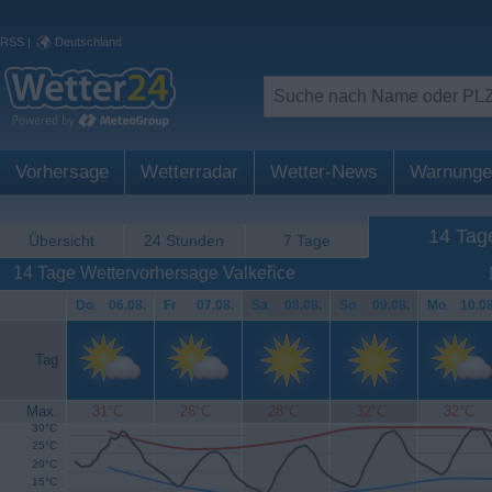
RSS
|
Deutschland
Vorhersage
Wetterradar
Wetter-News
Warnunge
14 Tag
Übersicht
24 Stunden
7 Tage
14 Tage Wettervorhersage Valkeřice
Do
.
06.08.
Fr
.
07.08.
Sa
.
08.08.
So
.
09.08.
Mo
.
10.08
Tag
Max.
31°C
26°C
28°C
32°C
32°C
30°C
25°C
20°C
15°C