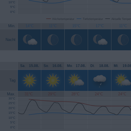
10°C
5°C
0°C
Höchsttemperatur
Tiefsttemperatur
Aktuelle Temper
Min.
14°C
11°C
15°C
17°C
11°C
Nacht
Sa
.
15.08.
So
.
16.08.
Mo
.
17.08.
Di
.
18.08.
Mi
.
19.08
Tag
Max.
31°C
29°C
28°C
24°C
24°C
30°C
25°C
20°C
15°C
10°C
5°C
0°C