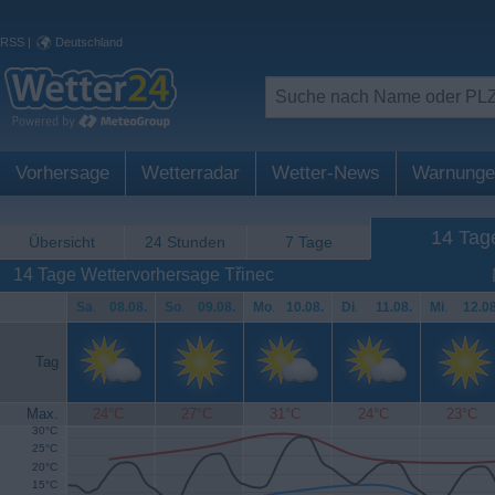
RSS
|
Deutschland
Vorhersage
Wetterradar
Wetter-News
Warnunge
14 Tag
Übersicht
24 Stunden
7 Tage
14 Tage Wettervorhersage Třinec
Sa
.
08.08.
So
.
09.08.
Mo
.
10.08.
Di
.
11.08.
Mi
.
12.08
Tag
Max.
24°C
27°C
31°C
24°C
23°C
30°C
25°C
20°C
15°C