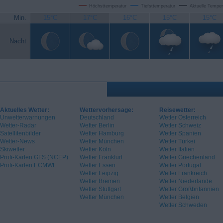
Höchsttemperatur
Tiefsttemperatur
Aktuelle Temper
Min.
15°C
17°C
16°C
15°C
15°C
Nacht
Aktuelles Wetter:
Wettervorhersage:
Reisewetter:
Unwetterwarnungen
Deutschland
Wetter Österreich
Wetter-Radar
Wetter Berlin
Wetter Schweiz
Satellitenbilder
Wetter Hamburg
Wetter Spanien
Wetter-News
Wetter München
Wetter Türkei
Skiwetter
Wetter Köln
Wetter Italien
Profi-Karten GFS (NCEP)
Wetter Frankfurt
Wetter Griechenland
Profi-Karten ECMWF
Wetter Essen
Wetter Portugal
Wetter Leipzig
Wetter Frankreich
Wetter Bremen
Wetter Niederlande
Wetter Stuttgart
Wetter Großbritannien
Wetter München
Wetter Belgien
Wetter Schweden