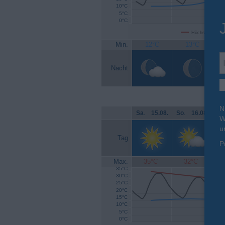
10°C
5°C
0°C
Höchsttemperat
Min.
12°C
13°C
Nacht
N
Sa
.
15.08.
So
.
16.08.
Mo
W
u
Tag
P
Max.
35°C
32°C
35°C
30°C
25°C
20°C
15°C
10°C
5°C
0°C