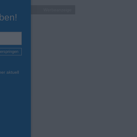
Werbeanzeige
ben!
erspringen
er aktuell