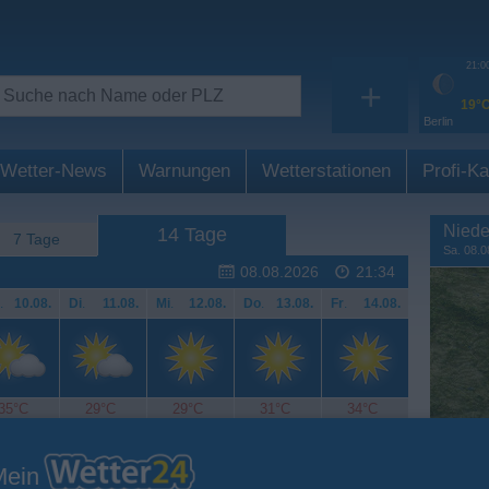
21:0
+
19°
Berlin
Wetter-News
Warnungen
Wetterstationen
Profi-Ka
Niede
14 Tage
7 Tage
Sa. 08.0
08.08.2026
21:34
.
10.08.
Di
.
11.08.
Mi
.
12.08.
Do
.
13.08.
Fr
.
14.08.
35°C
29°C
29°C
31°C
34°C
Mein