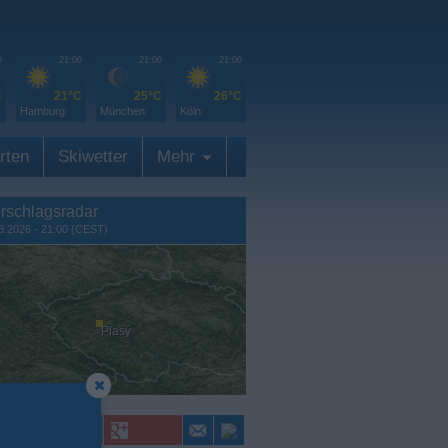
0
21:00
21:00
21:00
C
21°C
25°C
26°C
Hamburg
München
Köln
rten
Skiwetter
Mehr
rschlagsradar
8.2026 - 21:00 (CEST)
Plasy