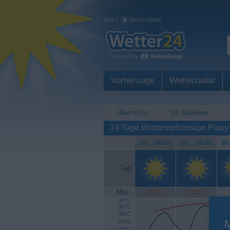
RSS
|
Deutschland
Vorhersage
Wetterradar
Übersicht
24 Stunden
14 Tage Wettervorhersage Plasy
Sa
.
08.08.
So
.
09.08.
Mo
Tag
Max.
29°C
34°C
35°C
30°C
25°C
20°C
15°C