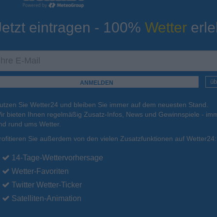
Jetzt eintragen - 100%
Wetter
erle
ur
Tiefsttemperatur
Aktuelle Temperatur
18°C
16°C
11°C
12°C
13°C
üb
utzen Sie Wetter24 und bleiben Sie immer auf dem neuesten Stand.
.
17.08.
Di
.
18.08.
Mi
.
19.08.
Do
.
20.08.
Fr
.
21.08.
ir bieten Ihnen regelmäßig Zusatz-Infos, News und Gewinnspiele - imm
nd rund ums Wetter.
rofitieren Sie außerdem von den vielen Zusatzfunktionen auf Wetter24:
29°C
26°C
26°C
26°C
27°C
14-Tage-Wettervorhersage
Wetter-Favoriten
Twitter Wetter-Ticker
Satelliten-Animation