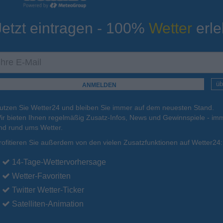
Jetzt eintragen - 100%
Wetter
erle
ur
Tiefsttemperatur
Aktuelle Temperatur
15°C
17°C
12°C
11°C
13°C
üb
utzen Sie Wetter24 und bleiben Sie immer auf dem neuesten Stand.
.
17.08.
Di
.
18.08.
Mi
.
19.08.
Do
.
20.08.
Fr
.
21.08.
ir bieten Ihnen regelmäßig Zusatz-Infos, News und Gewinnspiele - imm
nd rund ums Wetter.
rofitieren Sie außerdem von den vielen Zusatzfunktionen auf Wetter24:
27°C
28°C
28°C
27°C
23°C
14-Tage-Wettervorhersage
Wetter-Favoriten
Twitter Wetter-Ticker
Satelliten-Animation