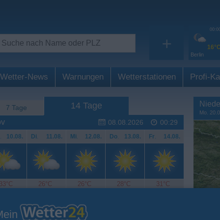
00:0
+
16°
Berlin
Wetter-News
Warnungen
Wetterstationen
Profi-Ka
Niede
14 Tage
7 Tage
Mo. 20.0
ov
08.08.2026
00:29
.
10.08.
Di
.
11.08.
Mi
.
12.08.
Do
.
13.08.
Fr
.
14.08.
33°C
26°C
26°C
28°C
31°C
Mein