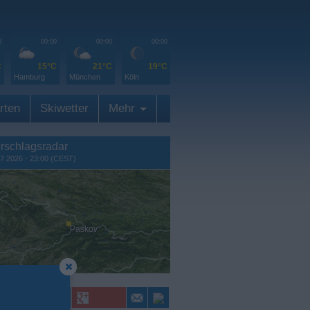
0
00:00
00:00
00:00
C
15°C
21°C
19°C
Hamburg
München
Köln
rten
Skiwetter
Mehr
rschlagsradar
7.2026 - 23:00 (CEST)
Paskov