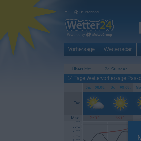
RSS
|
Deutschland
Vorhersage
Wetterradar
Übersicht
24 Stunden
14 Tage Wettervorhersage Pask
Sa
.
08.08.
So
.
09.08.
Mo
Tag
Max.
25°C
28°C
35°C
30°C
25°C
20°C
15°C