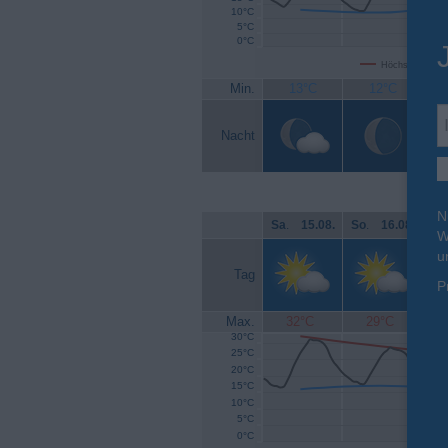
10°C
5°C
0°C
Höchsttemperat
Min.
13°C
12°C
Nacht
N
Sa
.
15.08.
So
.
16.08.
Mo
W
u
Tag
P
Max.
32°C
29°C
30°C
25°C
20°C
15°C
10°C
5°C
0°C