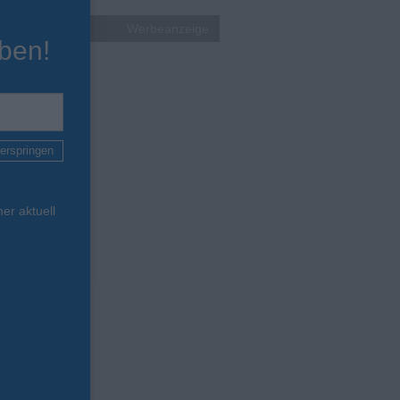
Werbeanzeige
ben!
erspringen
er aktuell