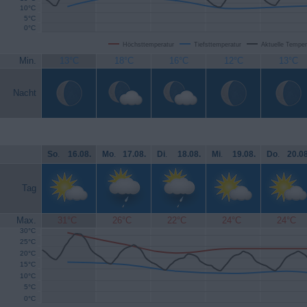
10°C
5°C
0°C
Höchsttemperatur
Tiefsttemperatur
Aktuelle Temper
Min.
13°C
18°C
16°C
12°C
13°C
Nacht
So
.
16.08.
Mo
.
17.08.
Di
.
18.08.
Mi
.
19.08.
Do
.
20.08
Tag
Max.
31°C
26°C
22°C
24°C
24°C
30°C
25°C
20°C
15°C
10°C
5°C
0°C