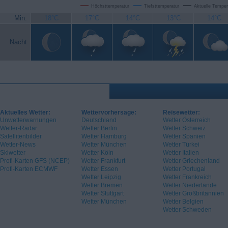
Höchsttemperatur
Tiefsttemperatur
Aktuelle Temper
Min.
18°C
17°C
14°C
13°C
14°C
Nacht
Aktuelles Wetter:
Wettervorhersage:
Reisewetter:
Unwetterwarnungen
Deutschland
Wetter Österreich
Wetter-Radar
Wetter Berlin
Wetter Schweiz
Satellitenbilder
Wetter Hamburg
Wetter Spanien
Wetter-News
Wetter München
Wetter Türkei
Skiwetter
Wetter Köln
Wetter Italien
Profi-Karten GFS (NCEP)
Wetter Frankfurt
Wetter Griechenland
Profi-Karten ECMWF
Wetter Essen
Wetter Portugal
Wetter Leipzig
Wetter Frankreich
Wetter Bremen
Wetter Niederlande
Wetter Stuttgart
Wetter Großbritannien
Wetter München
Wetter Belgien
Wetter Schweden