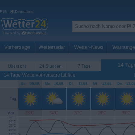
RSS
|
Deutschland
Vorhersage
Wetterradar
Wetter-News
Warnunge
14 Tag
Übersicht
24 Stunden
7 Tage
14 Tage Wettervorhersage Liblice
So
.
09.08.
Mo
.
10.08.
Di
.
11.08.
Mi
.
12.08.
Do
.
13.08
Tag
Max.
33°C
34°C
27°C
28°C
30°C
35°C
30°C
25°C
20°C
15°C