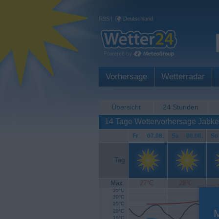
RSS
|
Deutschland
Vorhersage
Wetterradar
Übersicht
24 Stunden
14 Tage Wettervorhersage Jabke
Fr
.
07.08.
Sa
.
08.08.
So
Tag
Max.
27°C
28°C
35°C
30°C
25°C
20°C
15°C