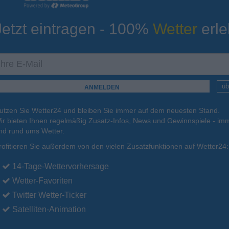
Jetzt eintragen - 100%
Wetter
erle
ur
Tiefsttemperatur
Aktuelle Temperatur
15°C
19°C
18°C
16°C
16°C
üb
utzen Sie Wetter24 und bleiben Sie immer auf dem neuesten Stand.
.
16.08.
Mo
.
17.08.
Di
.
18.08.
Mi
.
19.08.
Do
.
20.08.
ir bieten Ihnen regelmäßig Zusatz-Infos, News und Gewinnspiele - imm
nd rund ums Wetter.
rofitieren Sie außerdem von den vielen Zusatzfunktionen auf Wetter24:
27°C
27°C
25°C
25°C
26°C
14-Tage-Wettervorhersage
Wetter-Favoriten
Twitter Wetter-Ticker
Satelliten-Animation