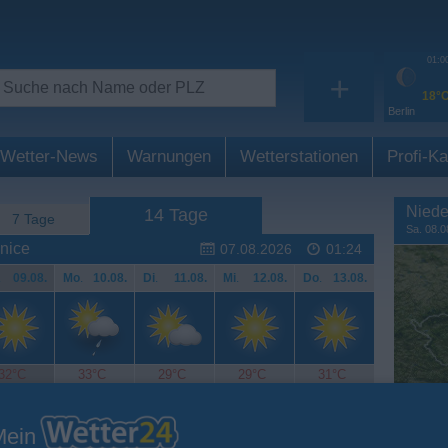
01:0
+
18°
Berlin
Wetter-News
Warnungen
Wetterstationen
Profi-Ka
Niede
14 Tage
7 Tage
Sa. 08.0
nice
07.08.2026
01:24
.
09.08.
Mo
.
10.08.
Di
.
11.08.
Mi
.
12.08.
Do
.
13.08.
32°C
33°C
29°C
29°C
31°C
Mein