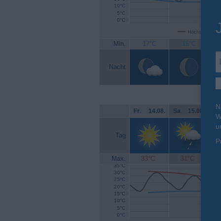
10°C
5°C
0°C
Höchsttemperat
Min.
17°C
15°C
Nacht
N
Fr
.
14.08.
Sa
.
15.08.
So
W
u
Tag
P
Max.
33°C
31°C
35°C
30°C
25°C
20°C
15°C
10°C
5°C
0°C