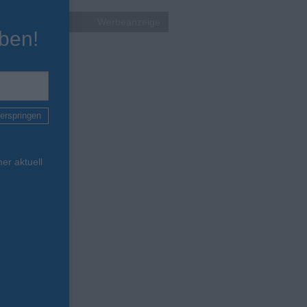
Werbeanzeige
ben!
erspringen
er aktuell