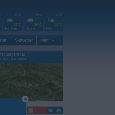
0
01:00
01:00
01:00
C
16°C
20°C
17°C
Hamburg
München
Köln
rten
Skiwetter
Mehr
rschlagsradar
8.2026 - 11:00 (CEST)
Jabkenice