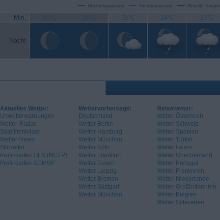
Höchsttemperatur
Tiefsttemperatur
Aktuelle Temper
Min.
15°C
16°C
15°C
14°C
13°C
Nacht
Aktuelles Wetter:
Wettervorhersage:
Reisewetter:
Unwetterwarnungen
Deutschland
Wetter Österreich
Wetter-Radar
Wetter Berlin
Wetter Schweiz
Satellitenbilder
Wetter Hamburg
Wetter Spanien
Wetter-News
Wetter München
Wetter Türkei
Skiwetter
Wetter Köln
Wetter Italien
Profi-Karten GFS (NCEP)
Wetter Frankfurt
Wetter Griechenland
Profi-Karten ECMWF
Wetter Essen
Wetter Portugal
Wetter Leipzig
Wetter Frankreich
Wetter Bremen
Wetter Niederlande
Wetter Stuttgart
Wetter Großbritannien
Wetter München
Wetter Belgien
Wetter Schweden