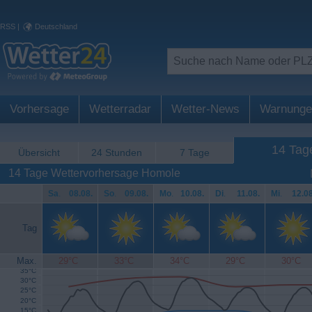
RSS
|
Deutschland
Vorhersage
Wetterradar
Wetter-News
Warnunge
14 Tag
Übersicht
24 Stunden
7 Tage
14 Tage Wettervorhersage Homole
Sa
.
08.08.
So
.
09.08.
Mo
.
10.08.
Di
.
11.08.
Mi
.
12.08
Tag
Max.
29°C
33°C
34°C
29°C
30°C
35°C
30°C
25°C
20°C
15°C