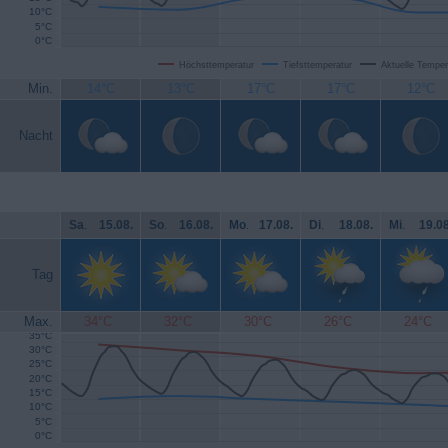
10°C
5°C
0°C
Höchsttemperatur
Tiefsttemperatur
Aktuelle Temper
Min.
14°C
13°C
17°C
17°C
12°C
Nacht
Sa
.
15.08.
So
.
16.08.
Mo
.
17.08.
Di
.
18.08.
Mi
.
19.08
Tag
Max.
34°C
32°C
30°C
26°C
24°C
35°C
30°C
25°C
20°C
15°C
10°C
5°C
0°C