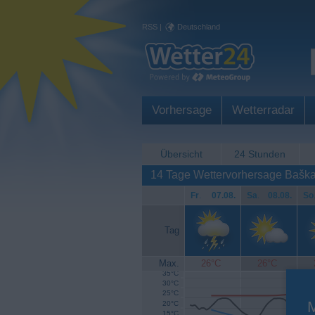
RSS
|
Deutschland
Vorhersage
Wetterradar
Übersicht
24 Stunden
14 Tage Wettervorhersage Bašk
Fr
.
07.08.
Sa
.
08.08.
So
Tag
Max.
26°C
26°C
35°C
30°C
25°C
20°C
15°C