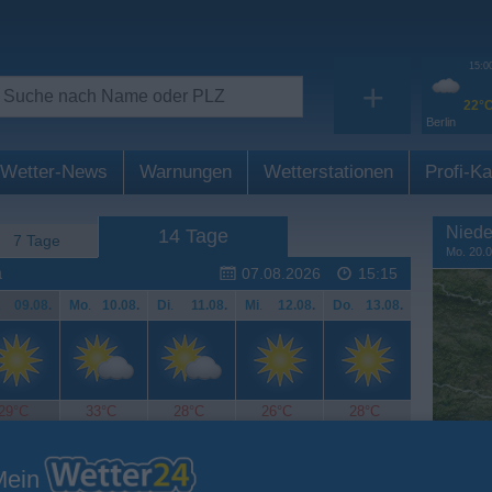
15:0
+
22°
Berlin
Wetter-News
Warnungen
Wetterstationen
Profi-Ka
Niede
14 Tage
7 Tage
Mo. 20.0
a
07.08.2026
15:15
.
09.08.
Mo
.
10.08.
Di
.
11.08.
Mi
.
12.08.
Do
.
13.08.
29°C
33°C
28°C
26°C
28°C
Mein