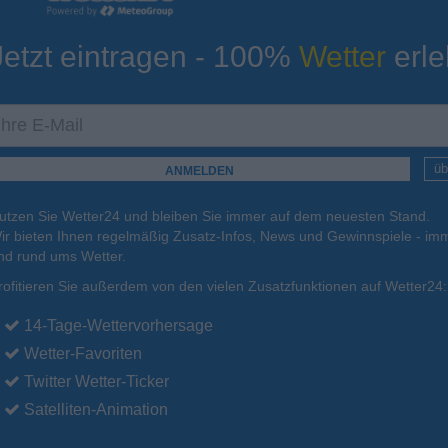
Jetzt eintragen - 100%
Wetter
erle
ur
Tiefsttemperatur
Aktuelle Temperatur
12°C
15°C
18°C
13°C
12°C
üb
utzen Sie Wetter24 und bleiben Sie immer auf dem neuesten Stand.
.
16.08.
Mo
.
17.08.
Di
.
18.08.
Mi
.
19.08.
Do
.
20.08.
ir bieten Ihnen regelmäßig Zusatz-Infos, News und Gewinnspiele - imm
nd rund ums Wetter.
rofitieren Sie außerdem von den vielen Zusatzfunktionen auf Wetter24:
32°C
29°C
29°C
27°C
25°C
14-Tage-Wettervorhersage
Wetter-Favoriten
Twitter Wetter-Ticker
Satelliten-Animation