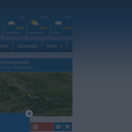
0
15:00
15:00
15:00
C
20°C
26°C
23°C
Hamburg
München
Köln
rten
Skiwetter
Mehr
rschlagsradar
7.2026 - 23:00 (CEST)
Baška