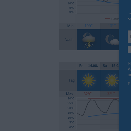
10°C
5°C
0°C
Höchsttemperat
Min.
19°C
13°C
Nacht
N
Fr
.
14.08.
Sa
.
15.08.
So
W
u
Tag
P
Max.
32°C
32°C
30°C
25°C
20°C
15°C
10°C
5°C
0°C