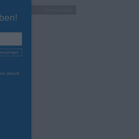
Werbeanzeige
ben!
erspringen
er aktuell