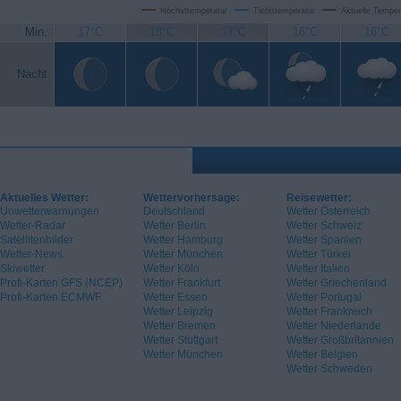
Höchsttemperatur
Tiefsttemperatur
Aktuelle Temper
Min.
17°C
18°C
17°C
16°C
16°C
Nacht
Aktuelles Wetter:
Wettervorhersage:
Reisewetter:
Unwetterwarnungen
Deutschland
Wetter Österreich
Wetter-Radar
Wetter Berlin
Wetter Schweiz
Satellitenbilder
Wetter Hamburg
Wetter Spanien
Wetter-News
Wetter München
Wetter Türkei
Skiwetter
Wetter Köln
Wetter Italien
Profi-Karten GFS (NCEP)
Wetter Frankfurt
Wetter Griechenland
Profi-Karten ECMWF
Wetter Essen
Wetter Portugal
Wetter Leipzig
Wetter Frankreich
Wetter Bremen
Wetter Niederlande
Wetter Stuttgart
Wetter Großbritannien
Wetter München
Wetter Belgien
Wetter Schweden