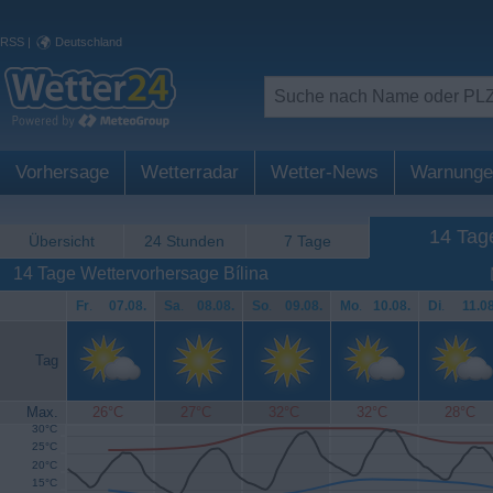
RSS
|
Deutschland
Vorhersage
Wetterradar
Wetter-News
Warnunge
14 Tag
Übersicht
24 Stunden
7 Tage
14 Tage Wettervorhersage Bílina
Fr
.
07.08.
Sa
.
08.08.
So
.
09.08.
Mo
.
10.08.
Di
.
11.08
Tag
Max.
26°C
27°C
32°C
32°C
28°C
30°C
25°C
20°C
15°C