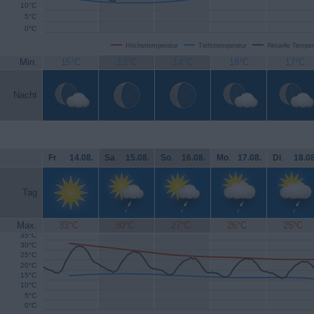
10°C
5°C
0°C
Höchsttemperatur
Tiefsttemperatur
Aktuelle Temper
Min.
15°C
13°C
14°C
18°C
17°C
Nacht
Fr
.
14.08.
Sa
.
15.08.
So
.
16.08.
Mo
.
17.08.
Di
.
18.08
Tag
Max.
33°C
30°C
27°C
26°C
25°C
35°C
30°C
25°C
20°C
15°C
10°C
5°C
0°C