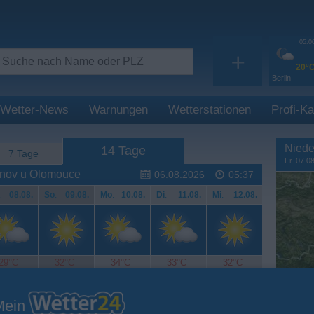
05:0
+
20°
Berlin
Wetter-News
Warnungen
Wetterstationen
Profi-Ka
Niede
14 Tage
7 Tage
Fr. 07.0
ánov u Olomouce
06.08.2026
05:37
.
08.08.
So
.
09.08.
Mo
.
10.08.
Di
.
11.08.
Mi
.
12.08.
29°C
32°C
34°C
33°C
32°C
Mein