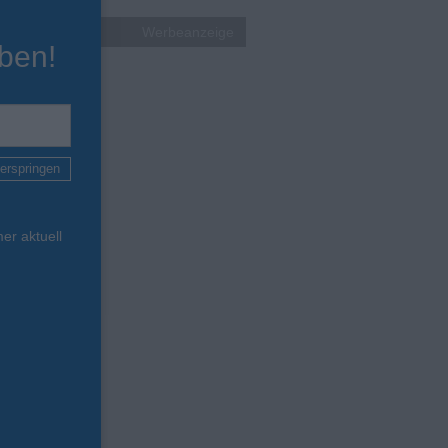
Werbeanzeige
ben!
erspringen
er aktuell