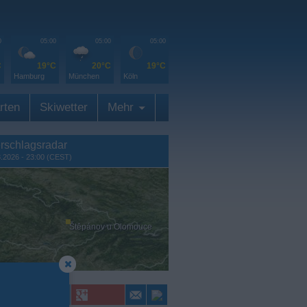
0
05:00
05:00
05:00
C
19°C
20°C
19°C
Hamburg
München
Köln
rten
Skiwetter
Mehr
rschlagsradar
8.2026 - 23:00 (CEST)
Štěpánov u Olomouce