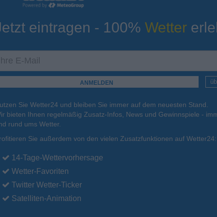
Jetzt eintragen - 100%
Wetter
erle
ur
Tiefsttemperatur
Aktuelle Temperatur
15°C
14°C
16°C
18°C
17°C
üb
utzen Sie Wetter24 und bleiben Sie immer auf dem neuesten Stand.
.
15.08.
So
.
16.08.
Mo
.
17.08.
Di
.
18.08.
Mi
.
19.08.
ir bieten Ihnen regelmäßig Zusatz-Infos, News und Gewinnspiele - imm
nd rund ums Wetter.
rofitieren Sie außerdem von den vielen Zusatzfunktionen auf Wetter24:
32°C
29°C
28°C
27°C
25°C
14-Tage-Wettervorhersage
Wetter-Favoriten
Twitter Wetter-Ticker
Satelliten-Animation