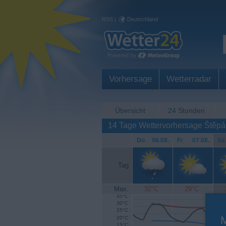
RSS
|
Deutschland
Vorhersage
Wetterradar
Übersicht
24 Stunden
14 Tage Wettervorhersage Štěp
Do
.
06.08.
Fr
.
07.08.
Sa
Tag
Max.
32°C
29°C
35°C
30°C
25°C
20°C
15°C