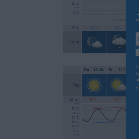
10°C
5°C
0°C
Höchsttemperat
Min.
20°C
19°C
Nacht
N
Do
.
13.08.
Fr
.
14.08.
Sa
W
u
Tag
P
Max.
32°C
33°C
35°C
30°C
25°C
20°C
15°C
10°C
5°C
0°C