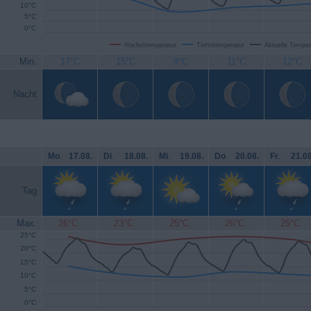
10°C
5°C
0°C
Höchsttemperatur
Tiefsttemperatur
Aktuelle Temper
Min.
17°C
15°C
9°C
11°C
12°C
Nacht
Mo
.
17.08.
Di
.
18.08.
Mi
.
19.08.
Do
.
20.08.
Fr
.
21.08
Tag
Max.
26°C
23°C
25°C
26°C
25°C
25°C
20°C
15°C
10°C
5°C
0°C