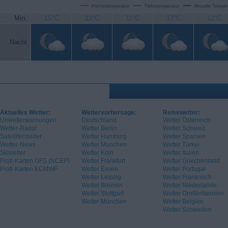
Höchsttemperatur
Tiefsttemperatur
Aktuelle Temper
Min.
15°C
12°C
11°C
13°C
12°C
Nacht
Aktuelles Wetter:
Wettervorhersage:
Reisewetter:
Unwetterwarnungen
Deutschland
Wetter Österreich
Wetter-Radar
Wetter Berlin
Wetter Schweiz
Satellitenbilder
Wetter Hamburg
Wetter Spanien
Wetter-News
Wetter München
Wetter Türkei
Skiwetter
Wetter Köln
Wetter Italien
Profi-Karten GFS (NCEP)
Wetter Frankfurt
Wetter Griechenland
Profi-Karten ECMWF
Wetter Essen
Wetter Portugal
Wetter Leipzig
Wetter Frankreich
Wetter Bremen
Wetter Niederlande
Wetter Stuttgart
Wetter Großbritannien
Wetter München
Wetter Belgien
Wetter Schweden