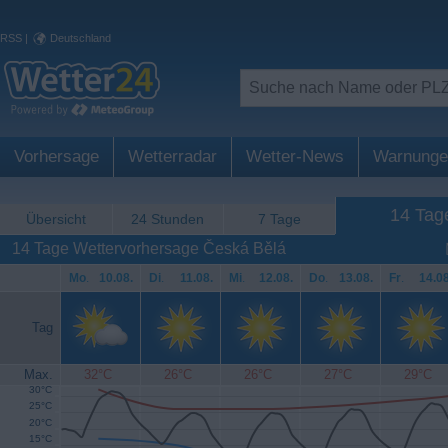
RSS
|
Deutschland
Vorhersage
Wetterradar
Wetter-News
Warnunge
14 Tag
Übersicht
24 Stunden
7 Tage
14 Tage Wettervorhersage Česká Bělá
Mo
.
10.08.
Di
.
11.08.
Mi
.
12.08.
Do
.
13.08.
Fr
.
14.08
Tag
Max.
32°C
26°C
26°C
27°C
29°C
30°C
25°C
20°C
15°C