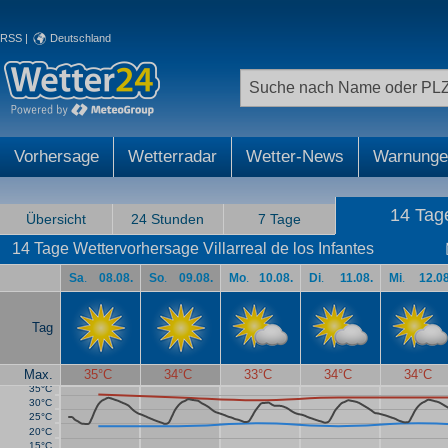
RSS
|
Deutschland
Vorhersage
Wetterradar
Wetter-News
Warnunge
14 Tag
Übersicht
24 Stunden
7 Tage
14 Tage Wettervorhersage Villarreal de los Infantes
Sa
.
08.08.
So
.
09.08.
Mo
.
10.08.
Di
.
11.08.
Mi
.
12.08
Tag
Max.
35°C
34°C
33°C
34°C
34°C
35°C
30°C
25°C
20°C
15°C