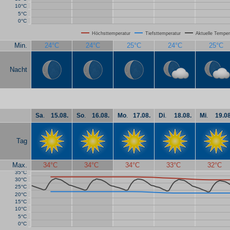
10°C
5°C
0°C
Höchsttemperatur
Tiefsttemperatur
Aktuelle Temper
Min.
24°C
24°C
25°C
24°C
25°C
Nacht
Sa
.
15.08.
So
.
16.08.
Mo
.
17.08.
Di
.
18.08.
Mi
.
19.08
Tag
Max.
34°C
34°C
34°C
33°C
32°C
35°C
30°C
25°C
20°C
15°C
10°C
5°C
0°C