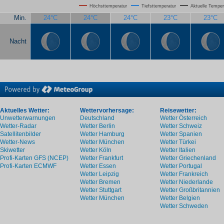
Höchsttemperatur
Tiefsttemperatur
Aktuelle Temper
Min.
24°C
24°C
24°C
23°C
23°C
Nacht
Aktuelles Wetter:
Wettervorhersage:
Reisewetter:
Unwetterwarnungen
Deutschland
Wetter Österreich
Wetter-Radar
Wetter Berlin
Wetter Schweiz
Satellitenbilder
Wetter Hamburg
Wetter Spanien
Wetter-News
Wetter München
Wetter Türkei
Skiwetter
Wetter Köln
Wetter Italien
Profi-Karten GFS (NCEP)
Wetter Frankfurt
Wetter Griechenland
Profi-Karten ECMWF
Wetter Essen
Wetter Portugal
Wetter Leipzig
Wetter Frankreich
Wetter Bremen
Wetter Niederlande
Wetter Stuttgart
Wetter Großbritannien
Wetter München
Wetter Belgien
Wetter Schweden