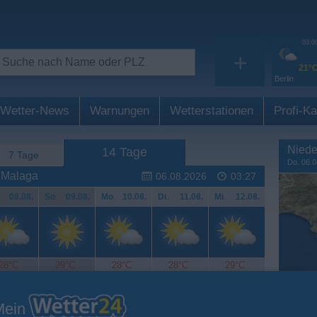
03:0
+
21°
Berlin
Wetter-News
Warnungen
Wetterstationen
Profi-Ka
Niede
14 Tage
7 Tage
Do. 06.0
 Malaga
06.08.2026
03:27
.
08.08.
So
.
09.08.
Mo
.
10.08.
Di
.
11.08.
Mi
.
12.08.
28°C
29°C
28°C
28°C
29°C
Mein