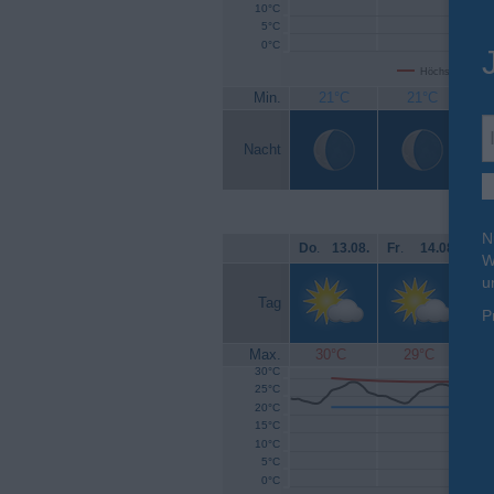
10°C
5°C
0°C
Höchsttemperat
Min.
21°C
21°C
Nacht
N
Do
.
13.08.
Fr
.
14.08.
Sa
W
u
Tag
P
Max.
30°C
29°C
30°C
25°C
20°C
15°C
10°C
5°C
0°C