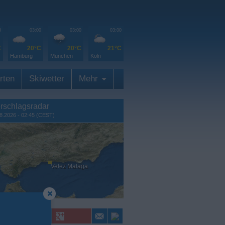
0
03:00
03:00
03:00
C
20°C
20°C
21°C
Hamburg
München
Köln
rten
Skiwetter
Mehr
rschlagsradar
8.2026 - 02:45 (CEST)
Velez Malaga