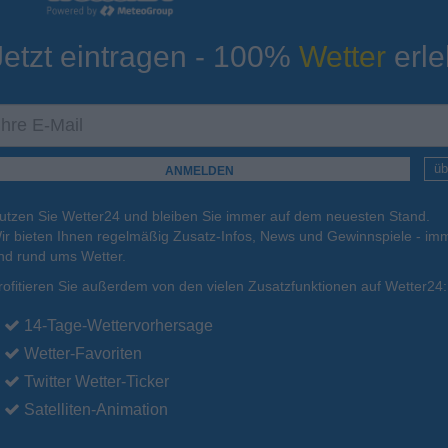
Jetzt eintragen - 100%
Wetter
erle
ur
Tiefsttemperatur
Aktuelle Temperatur
21°C
21°C
21°C
21°C
22°C
üb
utzen Sie Wetter24 und bleiben Sie immer auf dem neuesten Stand.
.
15.08.
So
.
16.08.
Mo
.
17.08.
Di
.
18.08.
Mi
.
19.08.
ir bieten Ihnen regelmäßig Zusatz-Infos, News und Gewinnspiele - imm
nd rund ums Wetter.
rofitieren Sie außerdem von den vielen Zusatzfunktionen auf Wetter24:
29°C
29°C
29°C
28°C
29°C
14-Tage-Wettervorhersage
Wetter-Favoriten
Twitter Wetter-Ticker
Satelliten-Animation