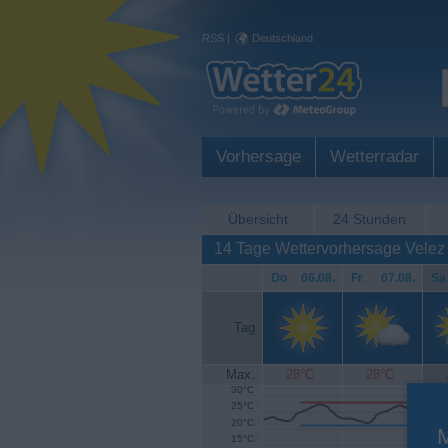
RSS
|
Deutschland
Vorhersage
Wetterradar
Übersicht
24 Stunden
14 Tage Wettervorhersage Velez
Do
.
06.08.
Fr
.
07.08.
Sa
Tag
Max.
28°C
28°C
30°C
25°C
20°C
15°C