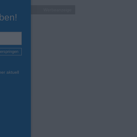
Werbeanzeige
ben!
erspringen
er aktuell