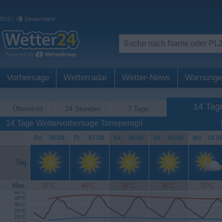
RSS
|
Deutschland
Vorhersage
Wetterradar
Wetter-News
Warnunge
14 Tag
Übersicht
24 Stunden
7 Tage
14 Tage Wettervorhersage Torreperogil
Do
.
06.08.
Fr
.
07.08.
Sa
.
08.08.
So
.
09.08.
Mo
.
10.08
Tag
Max.
37°C
40°C
39°C
38°C
37°C
40°C
35°C
30°C
25°C
20°C