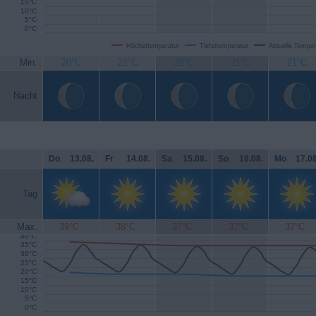
15°C
10°C
5°C
0°C
Höchsttemperatur
Tiefsttemperatur
Aktuelle Temper
Min.
20°C
22°C
22°C
21°C
21°C
Nacht
Do
.
13.08.
Fr
.
14.08.
Sa
.
15.08.
So
.
16.08.
Mo
.
17.08
Tag
Max.
39°C
38°C
37°C
37°C
37°C
40°C
35°C
30°C
25°C
20°C
15°C
10°C
5°C
0°C