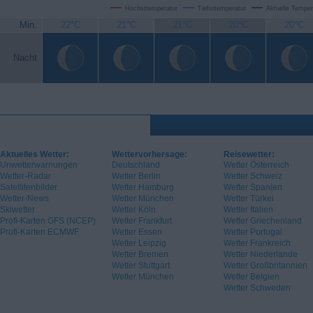
Höchsttemperatur
Tiefsttemperatur
Aktuelle Temper
Min.
22°C
21°C
21°C
20°C
20°C
Nacht
Aktuelles Wetter:
Wettervorhersage:
Reisewetter:
Unwetterwarnungen
Deutschland
Wetter Österreich
Wetter-Radar
Wetter Berlin
Wetter Schweiz
Satellitenbilder
Wetter Hamburg
Wetter Spanien
Wetter-News
Wetter München
Wetter Türkei
Skiwetter
Wetter Köln
Wetter Italien
Profi-Karten GFS (NCEP)
Wetter Frankfurt
Wetter Griechenland
Profi-Karten ECMWF
Wetter Essen
Wetter Portugal
Wetter Leipzig
Wetter Frankreich
Wetter Bremen
Wetter Niederlande
Wetter Stuttgart
Wetter Großbritannien
Wetter München
Wetter Belgien
Wetter Schweden