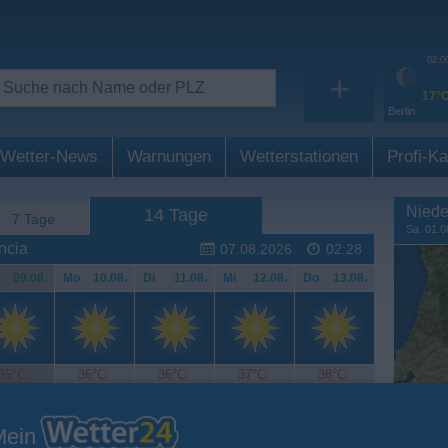
02:0
+
17°
Berlin
Wetter-News
Warnungen
Wetterstationen
Profi-Ka
Niede
14 Tage
7 Tage
Sa. 01.0
ncia
07.08.2026
02:28
.
09.08.
Mo
.
10.08.
Di
.
11.08.
Mi
.
12.08.
Do
.
13.08.
35°C
36°C
36°C
37°C
38°C
Mein