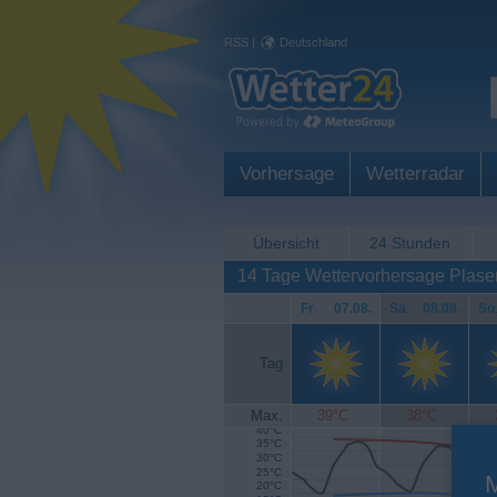
RSS
|
Deutschland
Vorhersage
Wetterradar
Übersicht
24 Stunden
14 Tage Wettervorhersage Plase
Fr
.
07.08.
Sa
.
08.08.
So
Tag
Max.
39°C
38°C
40°C
35°C
30°C
25°C
20°C