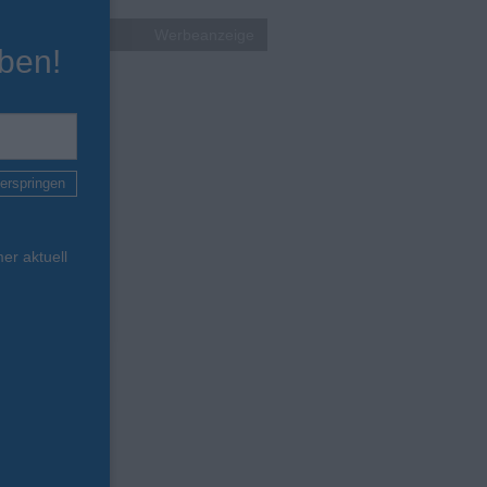
Werbeanzeige
ben!
erspringen
er aktuell