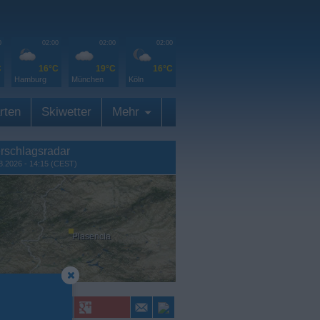
0
02:00
02:00
02:00
C
16°C
19°C
16°C
Hamburg
München
Köln
rten
Skiwetter
Mehr
rschlagsradar
8.2026 - 14:15 (CEST)
Plasencia