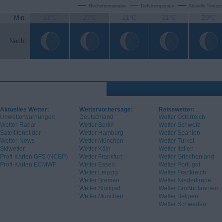
Höchsttemperatur
Tiefsttemperatur
Aktuelle Temper
Min.
21°C
21°C
21°C
21°C
20°C
Nacht
Aktuelles Wetter:
Wettervorhersage:
Reisewetter:
Unwetterwarnungen
Deutschland
Wetter Österreich
Wetter-Radar
Wetter Berlin
Wetter Schweiz
Satellitenbilder
Wetter Hamburg
Wetter Spanien
Wetter-News
Wetter München
Wetter Türkei
Skiwetter
Wetter Köln
Wetter Italien
Profi-Karten GFS (NCEP)
Wetter Frankfurt
Wetter Griechenland
Profi-Karten ECMWF
Wetter Essen
Wetter Portugal
Wetter Leipzig
Wetter Frankreich
Wetter Bremen
Wetter Niederlande
Wetter Stuttgart
Wetter Großbritannien
Wetter München
Wetter Belgien
Wetter Schweden