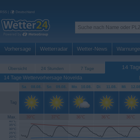
RSS
|
Deutschland
Vorhersage
Wetterradar
Wetter-News
Warnunge
14 Tag
Übersicht
24 Stunden
7 Tage
14 Tage Wettervorhersage Novelda
Sa
.
08.08.
So
.
09.08.
Mo
.
10.08.
Di
.
11.08.
Mi
.
12.08
Tag
Max.
39°C
37°C
36°C
36°C
36°C
40°C
35°C
30°C
25°C
20°C