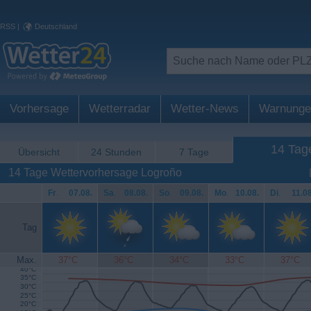
RSS
|
Deutschland
Vorhersage
Wetterradar
Wetter-News
Warnunge
14 Tag
Übersicht
24 Stunden
7 Tage
14 Tage Wettervorhersage Logroño
Fr
.
07.08.
Sa
.
08.08.
So
.
09.08.
Mo
.
10.08.
Di
.
11.08
Tag
Max.
37°C
36°C
34°C
33°C
37°C
40°C
35°C
30°C
25°C
20°C