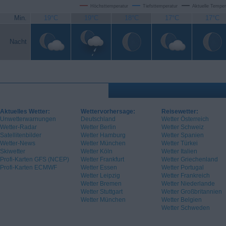
Höchsttemperatur
Tiefsttemperatur
Aktuelle Temper
Min.
19°C
19°C
18°C
17°C
17°C
Nacht
Aktuelles Wetter:
Wettervorhersage:
Reisewetter:
Unwetterwarnungen
Deutschland
Wetter Österreich
Wetter-Radar
Wetter Berlin
Wetter Schweiz
Satellitenbilder
Wetter Hamburg
Wetter Spanien
Wetter-News
Wetter München
Wetter Türkei
Skiwetter
Wetter Köln
Wetter Italien
Profi-Karten GFS (NCEP)
Wetter Frankfurt
Wetter Griechenland
Profi-Karten ECMWF
Wetter Essen
Wetter Portugal
Wetter Leipzig
Wetter Frankreich
Wetter Bremen
Wetter Niederlande
Wetter Stuttgart
Wetter Großbritannien
Wetter München
Wetter Belgien
Wetter Schweden