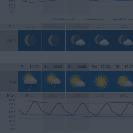
15°C
10°C
5°C
0°C
Höchsttemperatur
Tiefsttemperatur
Aktuelle Temper
Min.
15°C
18°C
20°C
17°C
18°C
Nacht
Fr
.
14.08.
Sa
.
15.08.
So
.
16.08.
Mo
.
17.08.
Di
.
18.08
Tag
Max.
36°C
33°C
33°C
33°C
34°C
35°C
30°C
25°C
20°C
15°C
10°C
5°C
0°C