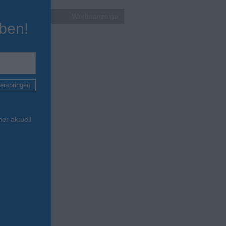
Werbeanzeige
ben!
erspringen
er aktuell