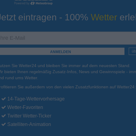
Jetzt eintragen - 100%
Wetter
erle
ur
Tiefsttemperatur
Aktuelle Temperatur
27°C
27°C
27°C
27°C
27°C
üb
utzen Sie Wetter24 und bleiben Sie immer auf dem neuesten Stand.
.
16.08.
Mo
.
17.08.
Di
.
18.08.
Mi
.
19.08.
Do
.
20.08.
ir bieten Ihnen regelmäßig Zusatz-Infos, News und Gewinnspiele - imm
nd rund ums Wetter.
rofitieren Sie außerdem von den vielen Zusatzfunktionen auf Wetter24:
33°C
33°C
32°C
33°C
32°C
14-Tage-Wettervorhersage
Wetter-Favoriten
Twitter Wetter-Ticker
Satelliten-Animation