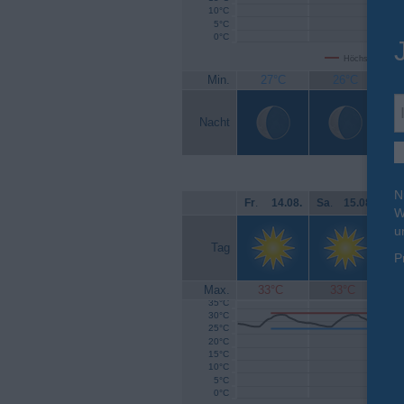
10°C
5°C
0°C
Höchsttemperat
Min.
27°C
26°C
Nacht
N
Fr
.
14.08.
Sa
.
15.08.
So
W
u
Tag
P
Max.
33°C
33°C
35°C
30°C
25°C
20°C
15°C
10°C
5°C
0°C