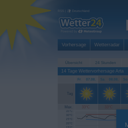
RSS
|
Deutschland
Vorhersage
Wetterradar
Übersicht
24 Stunden
14 Tage Wettervorhersage Arta
Fr
.
07.08.
Sa
.
08.08.
So
Tag
Max.
33°C
33°C
35°C
30°C
25°C
20°C
15°C