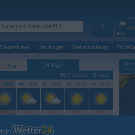
18:0
+
21°
Berlin
Wetter-News
Warnungen
Wetterstationen
Profi-Ka
Niede
14 Tage
7 Tage
Fr. 07.0
07.08.2026
18:28
.
09.08.
Mo
.
10.08.
Di
.
11.08.
Mi
.
12.08.
Do
.
13.08.
33°C
33°C
33°C
33°C
33°C
Mein