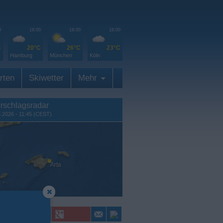
0
18:00
18:00
18:00
C
20°C
26°C
23°C
Hamburg
München
Köln
rten
Skiwetter
Mehr
rschlagsradar
8.2026 - 11:45 (CEST)
Arta