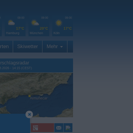
0
09:00
09:00
09:00
C
17°C
20°C
17°C
Hamburg
München
Köln
rten
Skiwetter
Mehr
rschlagsradar
8.2026 - 14:15 (CEST)
Almuñecar