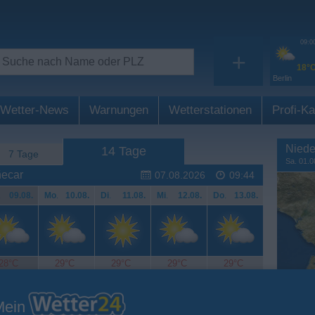
09:0
+
18°
Berlin
Wetter-News
Warnungen
Wetterstationen
Profi-Ka
Niede
14 Tage
7 Tage
Sa. 01.0
ñecar
07.08.2026
09:44
.
09.08.
Mo
.
10.08.
Di
.
11.08.
Mi
.
12.08.
Do
.
13.08.
28°C
29°C
29°C
29°C
29°C
Mein