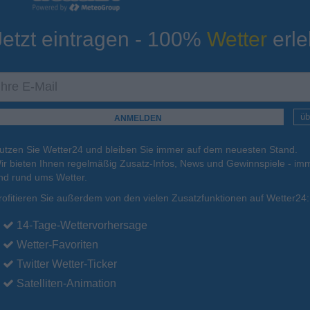
Jetzt eintragen - 100%
Wetter
erle
ur
Tiefsttemperatur
Aktuelle Temperatur
21°C
21°C
21°C
21°C
22°C
üb
utzen Sie Wetter24 und bleiben Sie immer auf dem neuesten Stand.
.
16.08.
Mo
.
17.08.
Di
.
18.08.
Mi
.
19.08.
Do
.
20.08.
ir bieten Ihnen regelmäßig Zusatz-Infos, News und Gewinnspiele - imm
nd rund ums Wetter.
rofitieren Sie außerdem von den vielen Zusatzfunktionen auf Wetter24:
30°C
28°C
29°C
29°C
29°C
14-Tage-Wettervorhersage
Wetter-Favoriten
Twitter Wetter-Ticker
Satelliten-Animation