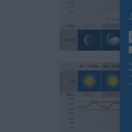
10°C
5°C
0°C
Höchsttemperat
Min.
22°C
22°C
Nacht
N
Fr
.
14.08.
Sa
.
15.08.
So
W
u
Tag
P
Max.
29°C
29°C
30°C
25°C
20°C
15°C
10°C
5°C
0°C