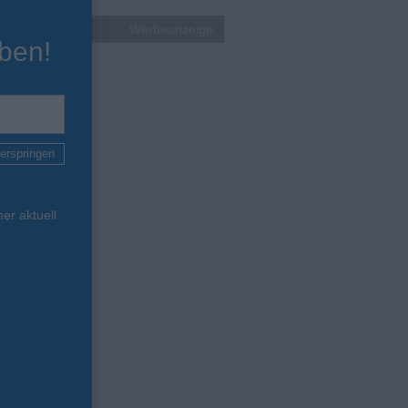
Werbeanzeige
ben!
erspringen
er aktuell