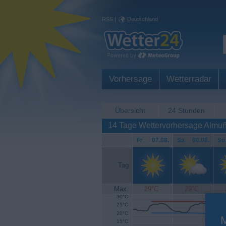
RSS
|
Deutschland
Vorhersage
Wetterradar
Übersicht
24 Stunden
14 Tage Wettervorhersage Almu
Fr
.
07.08.
Sa
.
08.08.
So
Tag
Max.
29°C
29°C
30°C
25°C
20°C
15°C