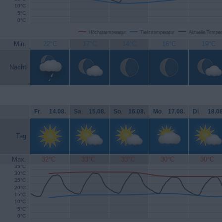
10°C
5°C
0°C
Höchsttemperatur
Tiefsttemperatur
Aktuelle Temper
Min.
22°C
17°C
14°C
16°C
19°C
Nacht
Fr
.
14.08.
Sa
.
15.08.
So
.
16.08.
Mo
.
17.08.
Di
.
18.08
Tag
Max.
32°C
33°C
33°C
30°C
30°C
35°C
30°C
25°C
20°C
15°C
10°C
5°C
0°C