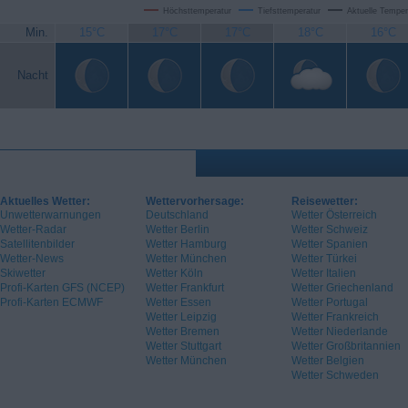
Höchsttemperatur
Tiefsttemperatur
Aktuelle Temper
Min.
15°C
17°C
17°C
18°C
16°C
Nacht
Aktuelles Wetter:
Wettervorhersage:
Reisewetter:
Unwetterwarnungen
Deutschland
Wetter Österreich
Wetter-Radar
Wetter Berlin
Wetter Schweiz
Satellitenbilder
Wetter Hamburg
Wetter Spanien
Wetter-News
Wetter München
Wetter Türkei
Skiwetter
Wetter Köln
Wetter Italien
Profi-Karten GFS (NCEP)
Wetter Frankfurt
Wetter Griechenland
Profi-Karten ECMWF
Wetter Essen
Wetter Portugal
Wetter Leipzig
Wetter Frankreich
Wetter Bremen
Wetter Niederlande
Wetter Stuttgart
Wetter Großbritannien
Wetter München
Wetter Belgien
Wetter Schweden