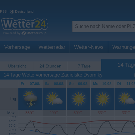
RSS
|
Deutschland
Vorhersage
Wetterradar
Wetter-News
Warnunge
14 Tag
Übersicht
24 Stunden
7 Tage
14 Tage Wettervorhersage Zadielske Dvorniky
Fr
.
07.08.
Sa
.
08.08.
So
.
09.08.
Mo
.
10.08.
Di
.
11.08
Tag
Max.
33°C
29°C
30°C
33°C
33°C
35°C
30°C
25°C
20°C
15°C