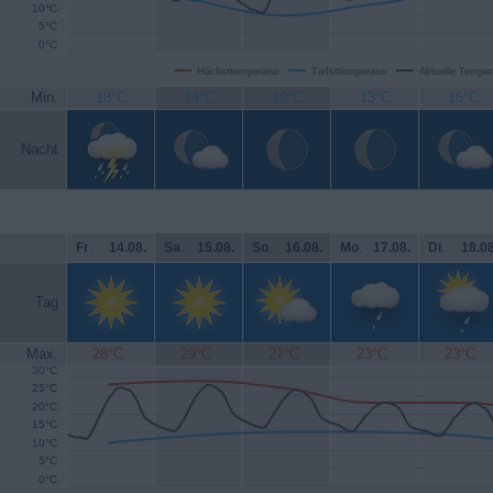
10°C
5°C
0°C
Höchsttemperatur
Tiefsttemperatur
Aktuelle Temper
Min.
18°C
14°C
10°C
13°C
16°C
Nacht
Fr
.
14.08.
Sa
.
15.08.
So
.
16.08.
Mo
.
17.08.
Di
.
18.08
Tag
Max.
28°C
29°C
27°C
23°C
23°C
30°C
25°C
20°C
15°C
10°C
5°C
0°C