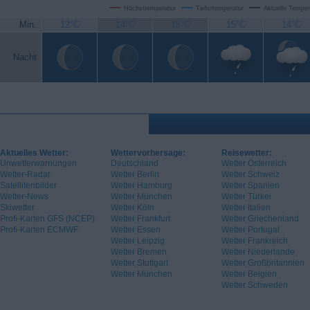
Höchsttemperatur
Tiefsttemperatur
Aktuelle Temper
Min.
12°C
14°C
15°C
15°C
14°C
Nacht
Aktuelles Wetter:
Wettervorhersage:
Reisewetter:
Unwetterwarnungen
Deutschland
Wetter Österreich
Wetter-Radar
Wetter Berlin
Wetter Schweiz
Satellitenbilder
Wetter Hamburg
Wetter Spanien
Wetter-News
Wetter München
Wetter Türkei
Skiwetter
Wetter Köln
Wetter Italien
Profi-Karten GFS (NCEP)
Wetter Frankfurt
Wetter Griechenland
Profi-Karten ECMWF
Wetter Essen
Wetter Portugal
Wetter Leipzig
Wetter Frankreich
Wetter Bremen
Wetter Niederlande
Wetter Stuttgart
Wetter Großbritannien
Wetter München
Wetter Belgien
Wetter Schweden