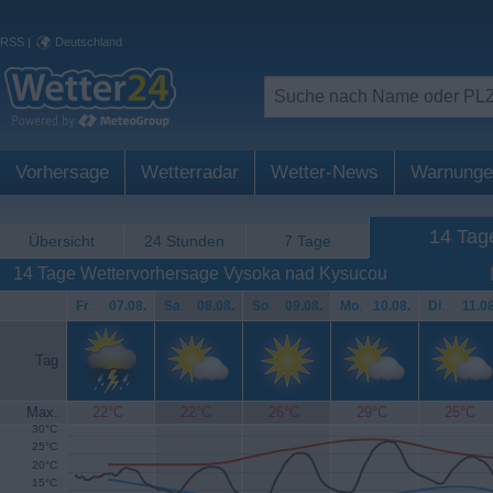
RSS
|
Deutschland
Vorhersage
Wetterradar
Wetter-News
Warnunge
14 Tag
Übersicht
24 Stunden
7 Tage
14 Tage Wettervorhersage Vysoka nad Kysucou
Fr
.
07.08.
Sa
.
08.08.
So
.
09.08.
Mo
.
10.08.
Di
.
11.08
Tag
Max.
22°C
22°C
26°C
29°C
25°C
30°C
25°C
20°C
15°C