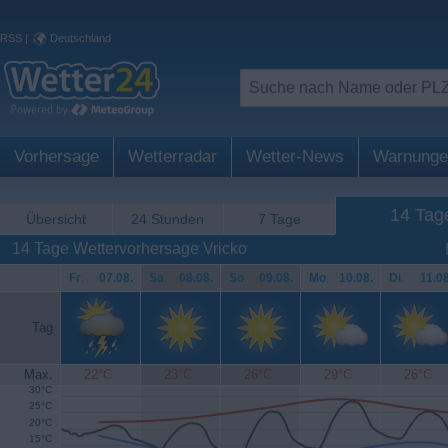
RSS
|
Deutschland
Vorhersage
Wetterradar
Wetter-News
Warnunge
14 Tag
Übersicht
24 Stunden
7 Tage
14 Tage Wettervorhersage Vricko
Fr
.
07.08.
Sa
.
08.08.
So
.
09.08.
Mo
.
10.08.
Di
.
11.08
Tag
Max.
22°C
23°C
26°C
29°C
26°C
30°C
25°C
20°C
15°C