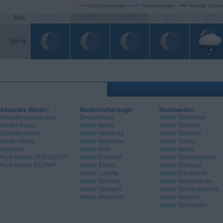
Höchsttemperatur
Tiefsttemperatur
Aktuelle Temper
Min.
13°C
15°C
16°C
15°C
14°C
Nacht
Aktuelles Wetter:
Wettervorhersage:
Reisewetter:
Unwetterwarnungen
Deutschland
Wetter Österreich
Wetter-Radar
Wetter Berlin
Wetter Schweiz
Satellitenbilder
Wetter Hamburg
Wetter Spanien
Wetter-News
Wetter München
Wetter Türkei
Skiwetter
Wetter Köln
Wetter Italien
Profi-Karten GFS (NCEP)
Wetter Frankfurt
Wetter Griechenland
Profi-Karten ECMWF
Wetter Essen
Wetter Portugal
Wetter Leipzig
Wetter Frankreich
Wetter Bremen
Wetter Niederlande
Wetter Stuttgart
Wetter Großbritannien
Wetter München
Wetter Belgien
Wetter Schweden