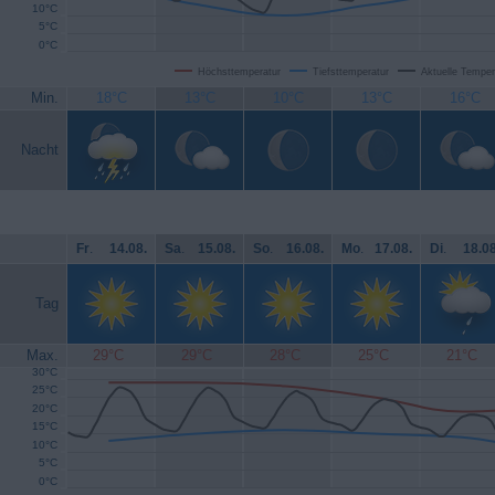
10°C
5°C
0°C
Höchsttemperatur
Tiefsttemperatur
Aktuelle Temper
Min.
18°C
13°C
10°C
13°C
16°C
Nacht
Fr
.
14.08.
Sa
.
15.08.
So
.
16.08.
Mo
.
17.08.
Di
.
18.08
Tag
Max.
29°C
29°C
28°C
25°C
21°C
30°C
25°C
20°C
15°C
10°C
5°C
0°C