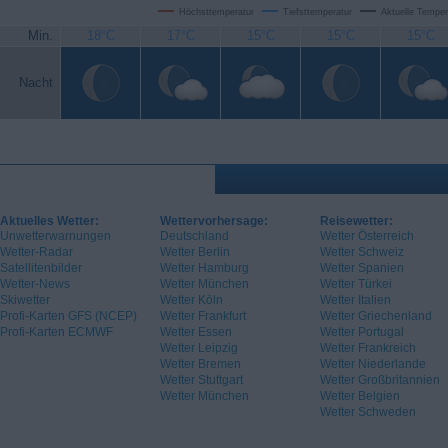
Höchsttemperatur
Tiefsttemperatur
Aktuelle Temper
Min.
18°C
17°C
15°C
15°C
15°C
Nacht
Aktuelles Wetter:
Wettervorhersage:
Reisewetter:
Unwetterwarnungen
Deutschland
Wetter Österreich
Wetter-Radar
Wetter Berlin
Wetter Schweiz
Satellitenbilder
Wetter Hamburg
Wetter Spanien
Wetter-News
Wetter München
Wetter Türkei
Skiwetter
Wetter Köln
Wetter Italien
Profi-Karten GFS (NCEP)
Wetter Frankfurt
Wetter Griechenland
Profi-Karten ECMWF
Wetter Essen
Wetter Portugal
Wetter Leipzig
Wetter Frankreich
Wetter Bremen
Wetter Niederlande
Wetter Stuttgart
Wetter Großbritannien
Wetter München
Wetter Belgien
Wetter Schweden