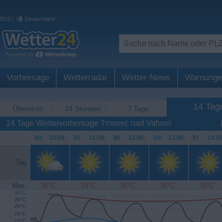
RSS
|
Deutschland
Vorhersage
Wetterradar
Wetter-News
Warnunge
14 Tag
Übersicht
24 Stunden
7 Tage
14 Tage Wettervorhersage Trnovec nad Vahom
Mo
.
10.08.
Di
.
11.08.
Mi
.
12.08.
Do
.
13.08.
Fr
.
14.08
Tag
Max.
36°C
33°C
31°C
31°C
32°C
35°C
30°C
25°C
20°C
15°C