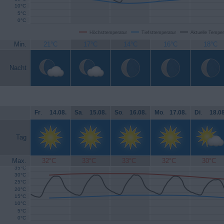
10°C
5°C
0°C
Höchsttemperatur
Tiefsttemperatur
Aktuelle Temper
Min.
21°C
17°C
14°C
16°C
18°C
Nacht
Fr
.
14.08.
Sa
.
15.08.
So
.
16.08.
Mo
.
17.08.
Di
.
18.08
Tag
Max.
32°C
33°C
33°C
32°C
30°C
35°C
30°C
25°C
20°C
15°C
10°C
5°C
0°C