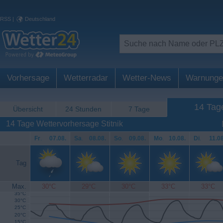
RSS
|
Deutschland
Vorhersage
Wetterradar
Wetter-News
Warnunge
14 Tag
Übersicht
24 Stunden
7 Tage
14 Tage Wettervorhersage Stitnik
Fr
.
07.08.
Sa
.
08.08.
So
.
09.08.
Mo
.
10.08.
Di
.
11.08
Tag
Max.
30°C
29°C
30°C
33°C
33°C
35°C
30°C
25°C
20°C
15°C