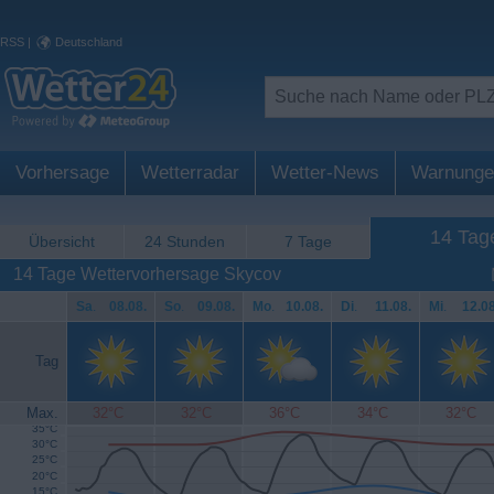
RSS
|
Deutschland
Vorhersage
Wetterradar
Wetter-News
Warnunge
14 Tag
Übersicht
24 Stunden
7 Tage
14 Tage Wettervorhersage Skycov
Sa
.
08.08.
So
.
09.08.
Mo
.
10.08.
Di
.
11.08.
Mi
.
12.08
Tag
Max.
32°C
32°C
36°C
34°C
32°C
35°C
30°C
25°C
20°C
15°C