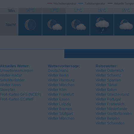
Höchsttemperatur
Tiefsttemperatur
Aktuelle Temper
Min.
16°C
17°C
17°C
16°C
15°C
Nacht
Aktuelles Wetter:
Wettervorhersage:
Reisewetter:
Unwetterwarnungen
Deutschland
Wetter Österreich
Wetter-Radar
Wetter Berlin
Wetter Schweiz
Satellitenbilder
Wetter Hamburg
Wetter Spanien
Wetter-News
Wetter München
Wetter Türkei
Skiwetter
Wetter Köln
Wetter Italien
Profi-Karten GFS (NCEP)
Wetter Frankfurt
Wetter Griechenland
Profi-Karten ECMWF
Wetter Essen
Wetter Portugal
Wetter Leipzig
Wetter Frankreich
Wetter Bremen
Wetter Niederlande
Wetter Stuttgart
Wetter Großbritannien
Wetter München
Wetter Belgien
Wetter Schweden