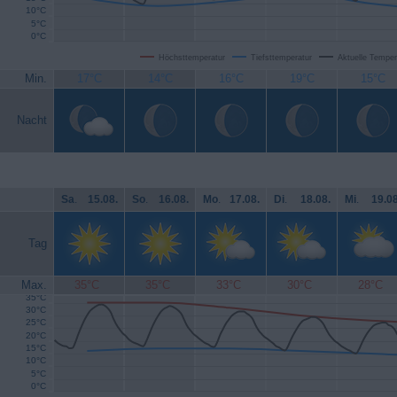
10°C
5°C
0°C
Höchsttemperatur
Tiefsttemperatur
Aktuelle Temper
Min.
17°C
14°C
16°C
19°C
15°C
Nacht
Sa
.
15.08.
So
.
16.08.
Mo
.
17.08.
Di
.
18.08.
Mi
.
19.08
Tag
Max.
35°C
35°C
33°C
30°C
28°C
35°C
30°C
25°C
20°C
15°C
10°C
5°C
0°C