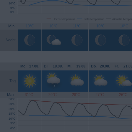
10°C
5°C
0°C
Höchsttemperatur
Tiefsttemperatur
Aktuelle Temper
Min.
10°C
16°C
11°C
10°C
10°C
Nacht
Mo
.
17.08.
Di
.
18.08.
Mi
.
19.08.
Do
.
20.08.
Fr
.
21.08
Tag
Max.
31°C
29°C
28°C
27°C
26°C
30°C
25°C
20°C
15°C
10°C
5°C
0°C