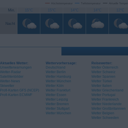
Höchsttemperatur
Tiefsttemperatur
Aktuelle Temper
Min.
15°C
15°C
14°C
14°C
12°C
Nacht
Aktuelles Wetter:
Wettervorhersage:
Reisewetter:
Unwetterwarnungen
Deutschland
Wetter Österreich
Wetter-Radar
Wetter Berlin
Wetter Schweiz
Satellitenbilder
Wetter Hamburg
Wetter Spanien
Wetter-News
Wetter München
Wetter Türkei
Skiwetter
Wetter Köln
Wetter Italien
Profi-Karten GFS (NCEP)
Wetter Frankfurt
Wetter Griechenland
Profi-Karten ECMWF
Wetter Essen
Wetter Portugal
Wetter Leipzig
Wetter Frankreich
Wetter Bremen
Wetter Niederlande
Wetter Stuttgart
Wetter Großbritannien
Wetter München
Wetter Belgien
Wetter Schweden