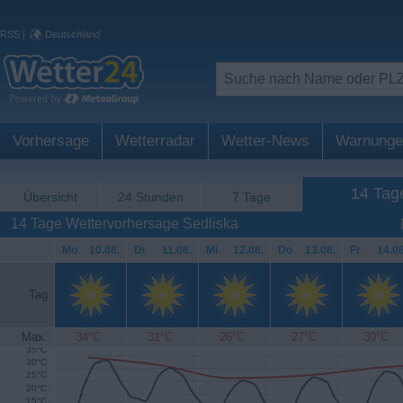
RSS
|
Deutschland
Vorhersage
Wetterradar
Wetter-News
Warnunge
14 Tag
Übersicht
24 Stunden
7 Tage
14 Tage Wettervorhersage Sedliska
Mo
.
10.08.
Di
.
11.08.
Mi
.
12.08.
Do
.
13.08.
Fr
.
14.08
Tag
Max.
34°C
31°C
26°C
27°C
30°C
35°C
30°C
25°C
20°C
15°C