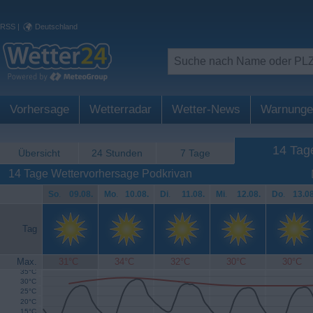
RSS
|
Deutschland
Vorhersage
Wetterradar
Wetter-News
Warnunge
14 Tag
Übersicht
24 Stunden
7 Tage
14 Tage Wettervorhersage Podkrivan
So
.
09.08.
Mo
.
10.08.
Di
.
11.08.
Mi
.
12.08.
Do
.
13.08
Tag
Max.
31°C
34°C
32°C
30°C
30°C
35°C
30°C
25°C
20°C
15°C