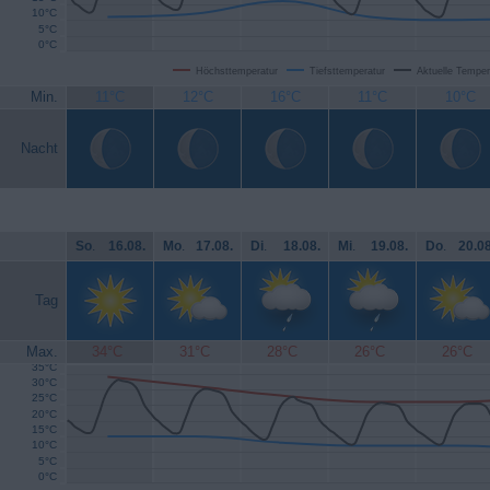
10°C
5°C
0°C
Höchsttemperatur
Tiefsttemperatur
Aktuelle Temper
Min.
11°C
12°C
16°C
11°C
10°C
Nacht
So
.
16.08.
Mo
.
17.08.
Di
.
18.08.
Mi
.
19.08.
Do
.
20.08
Tag
Max.
34°C
31°C
28°C
26°C
26°C
35°C
30°C
25°C
20°C
15°C
10°C
5°C
0°C