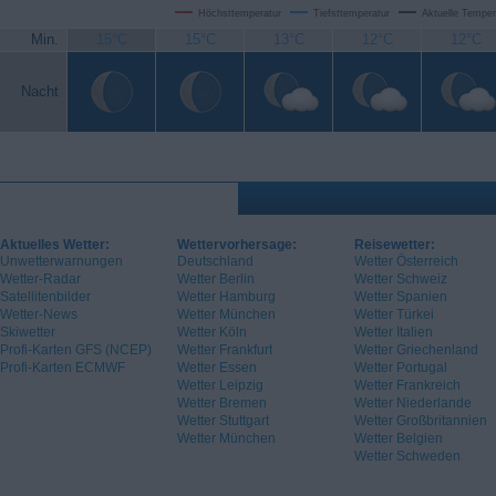
Höchsttemperatur
Tiefsttemperatur
Aktuelle Temper
Min.
15°C
15°C
13°C
12°C
12°C
Nacht
Aktuelles Wetter:
Wettervorhersage:
Reisewetter:
Unwetterwarnungen
Deutschland
Wetter Österreich
Wetter-Radar
Wetter Berlin
Wetter Schweiz
Satellitenbilder
Wetter Hamburg
Wetter Spanien
Wetter-News
Wetter München
Wetter Türkei
Skiwetter
Wetter Köln
Wetter Italien
Profi-Karten GFS (NCEP)
Wetter Frankfurt
Wetter Griechenland
Profi-Karten ECMWF
Wetter Essen
Wetter Portugal
Wetter Leipzig
Wetter Frankreich
Wetter Bremen
Wetter Niederlande
Wetter Stuttgart
Wetter Großbritannien
Wetter München
Wetter Belgien
Wetter Schweden