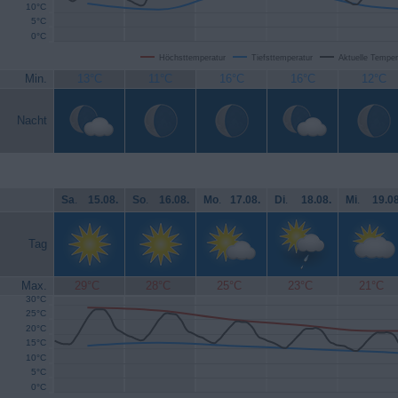
10°C
5°C
0°C
Höchsttemperatur
Tiefsttemperatur
Aktuelle Temper
Min.
13°C
11°C
16°C
16°C
12°C
Nacht
Sa
.
15.08.
So
.
16.08.
Mo
.
17.08.
Di
.
18.08.
Mi
.
19.08
Tag
Max.
29°C
28°C
25°C
23°C
21°C
30°C
25°C
20°C
15°C
10°C
5°C
0°C