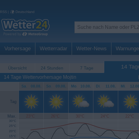
RSS
|
Deutschland
Vorhersage
Wetterradar
Wetter-News
Warnunge
14 Tag
Übersicht
24 Stunden
7 Tage
14 Tage Wettervorhersage Mojtin
Sa
.
08.08.
So
.
09.08.
Mo
.
10.08.
Di
.
11.08.
Mi
.
12.08
Tag
Max.
23°C
26°C
30°C
24°C
22°C
30°C
25°C
20°C
15°C