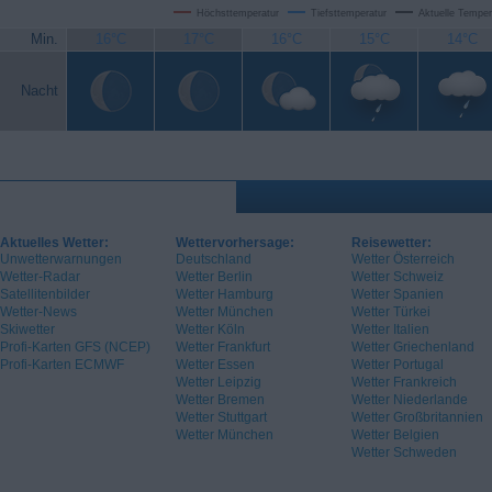
Höchsttemperatur
Tiefsttemperatur
Aktuelle Temper
Min.
16°C
17°C
16°C
15°C
14°C
Nacht
Aktuelles Wetter:
Wettervorhersage:
Reisewetter:
Unwetterwarnungen
Deutschland
Wetter Österreich
Wetter-Radar
Wetter Berlin
Wetter Schweiz
Satellitenbilder
Wetter Hamburg
Wetter Spanien
Wetter-News
Wetter München
Wetter Türkei
Skiwetter
Wetter Köln
Wetter Italien
Profi-Karten GFS (NCEP)
Wetter Frankfurt
Wetter Griechenland
Profi-Karten ECMWF
Wetter Essen
Wetter Portugal
Wetter Leipzig
Wetter Frankreich
Wetter Bremen
Wetter Niederlande
Wetter Stuttgart
Wetter Großbritannien
Wetter München
Wetter Belgien
Wetter Schweden