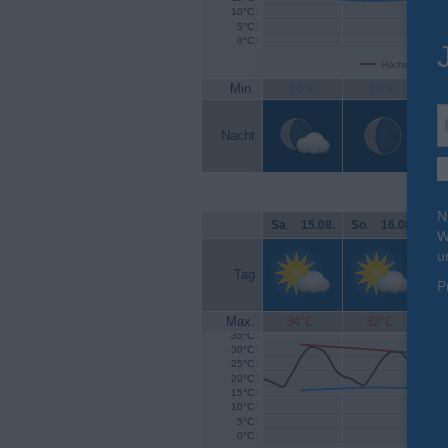
10°C
5°C
0°C
Höchsttemperat
Min.
18°C
16°C
Nacht
N
Sa
.
15.08.
So
.
16.08.
Mo
W
u
Tag
P
Max.
34°C
32°C
35°C
30°C
25°C
20°C
15°C
10°C
5°C
0°C