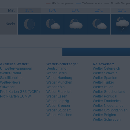
Höchsttemperatur
Tiefsttemperatur
Aktuelle Temper
Min.
15°C
15°C
13°C
12°C
12°C
Nacht
Aktuelles Wetter:
Wettervorhersage:
Reisewetter:
Unwetterwarnungen
Deutschland
Wetter Österreich
Wetter-Radar
Wetter Berlin
Wetter Schweiz
Satellitenbilder
Wetter Hamburg
Wetter Spanien
Wetter-News
Wetter München
Wetter Türkei
Skiwetter
Wetter Köln
Wetter Italien
Profi-Karten GFS (NCEP)
Wetter Frankfurt
Wetter Griechenland
Profi-Karten ECMWF
Wetter Essen
Wetter Portugal
Wetter Leipzig
Wetter Frankreich
Wetter Bremen
Wetter Niederlande
Wetter Stuttgart
Wetter Großbritannien
Wetter München
Wetter Belgien
Wetter Schweden