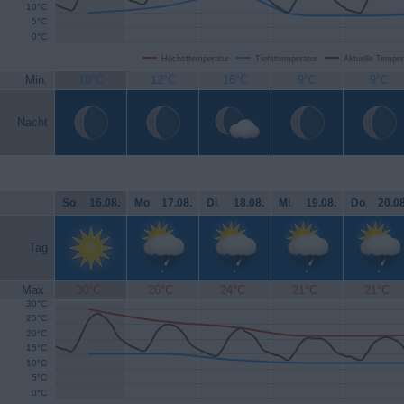
10°C
5°C
0°C
Höchsttemperatur
Tiefsttemperatur
Aktuelle Temper
Min.
10°C
12°C
16°C
9°C
9°C
Nacht
So
.
16.08.
Mo
.
17.08.
Di
.
18.08.
Mi
.
19.08.
Do
.
20.08
Tag
Max.
30°C
26°C
24°C
21°C
21°C
30°C
25°C
20°C
15°C
10°C
5°C
0°C