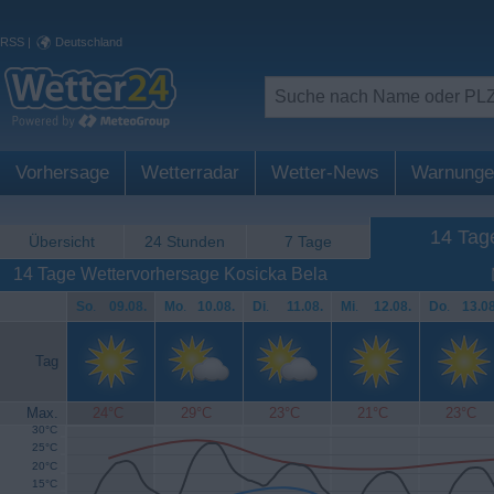
RSS
|
Deutschland
Vorhersage
Wetterradar
Wetter-News
Warnunge
14 Tag
Übersicht
24 Stunden
7 Tage
14 Tage Wettervorhersage Kosicka Bela
So
.
09.08.
Mo
.
10.08.
Di
.
11.08.
Mi
.
12.08.
Do
.
13.08
Tag
Max.
24°C
29°C
23°C
21°C
23°C
30°C
25°C
20°C
15°C