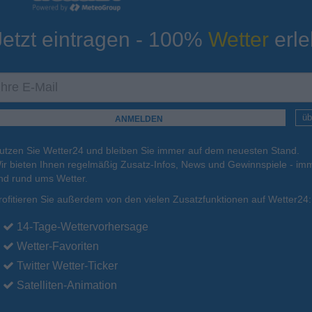
Jetzt eintragen - 100%
Wetter
erle
ur
Tiefsttemperatur
Aktuelle Temperatur
17°C
15°C
15°C
18°C
18°C
üb
utzen Sie Wetter24 und bleiben Sie immer auf dem neuesten Stand.
.
15.08.
So
.
16.08.
Mo
.
17.08.
Di
.
18.08.
Mi
.
19.08.
ir bieten Ihnen regelmäßig Zusatz-Infos, News und Gewinnspiele - imm
nd rund ums Wetter.
rofitieren Sie außerdem von den vielen Zusatzfunktionen auf Wetter24:
33°C
31°C
31°C
29°C
27°C
14-Tage-Wettervorhersage
Wetter-Favoriten
Twitter Wetter-Ticker
Satelliten-Animation