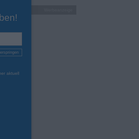
Werbeanzeige
ben!
erspringen
er aktuell