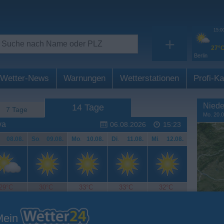
15:0
+
27°
Berlin
Wetter-News
Warnungen
Wetterstationen
Profi-Ka
Niede
14 Tage
7 Tage
Mo. 20.0
va
06.08.2026
15:23
.
08.08.
So
.
09.08.
Mo
.
10.08.
Di
.
11.08.
Mi
.
12.08.
29°C
30°C
33°C
33°C
32°C
Mein