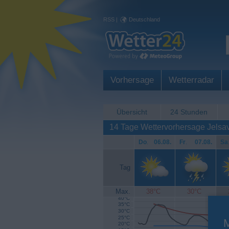
RSS
|
Deutschland
Vorhersage
Wetterradar
Übersicht
24 Stunden
14 Tage Wettervorhersage Jelsa
Do
.
06.08.
Fr
.
07.08.
Sa
Tag
Max.
38°C
30°C
40°C
35°C
30°C
25°C
20°C