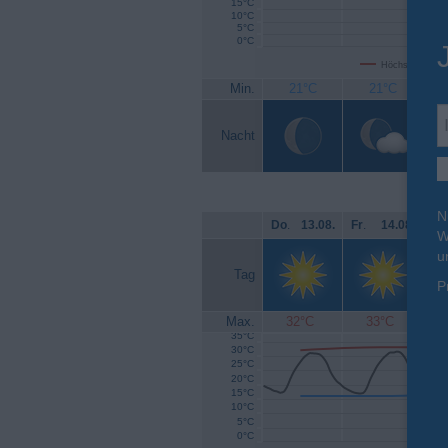
15°C
10°C
5°C
0°C
Höchsttemperat
Min.
21°C
21°C
Nacht
N
Do
.
13.08.
Fr
.
14.08.
Sa
W
u
Tag
P
Max.
32°C
33°C
35°C
30°C
25°C
20°C
15°C
10°C
5°C
0°C