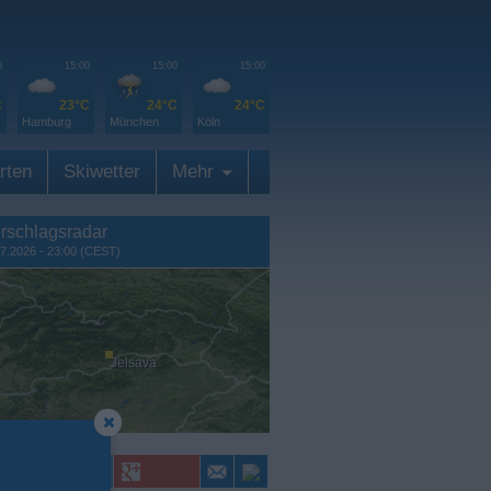
0
15:00
15:00
15:00
C
23°C
24°C
24°C
Hamburg
München
Köln
rten
Skiwetter
Mehr
rschlagsradar
7.2026 - 23:00 (CEST)
Jelsava