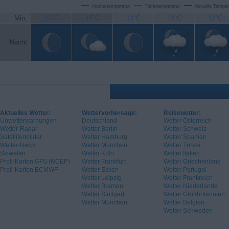
Höchsttemperatur
Tiefsttemperatur
Aktuelle Temper
Min.
13°C
15°C
14°C
14°C
12°C
Nacht
Aktuelles Wetter:
Wettervorhersage:
Reisewetter:
Unwetterwarnungen
Deutschland
Wetter Österreich
Wetter-Radar
Wetter Berlin
Wetter Schweiz
Satellitenbilder
Wetter Hamburg
Wetter Spanien
Wetter-News
Wetter München
Wetter Türkei
Skiwetter
Wetter Köln
Wetter Italien
Profi-Karten GFS (NCEP)
Wetter Frankfurt
Wetter Griechenland
Profi-Karten ECMWF
Wetter Essen
Wetter Portugal
Wetter Leipzig
Wetter Frankreich
Wetter Bremen
Wetter Niederlande
Wetter Stuttgart
Wetter Großbritannien
Wetter München
Wetter Belgien
Wetter Schweden