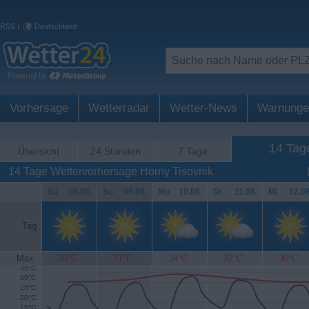
RSS
|
Deutschland
Vorhersage
Wetterradar
Wetter-News
Warnunge
14 Tag
Übersicht
24 Stunden
7 Tage
14 Tage Wettervorhersage Horny Tisovnik
Sa
.
08.08.
So
.
09.08.
Mo
.
10.08.
Di
.
11.08.
Mi
.
12.08
Tag
Max.
30°C
31°C
34°C
32°C
30°C
35°C
30°C
25°C
20°C
15°C