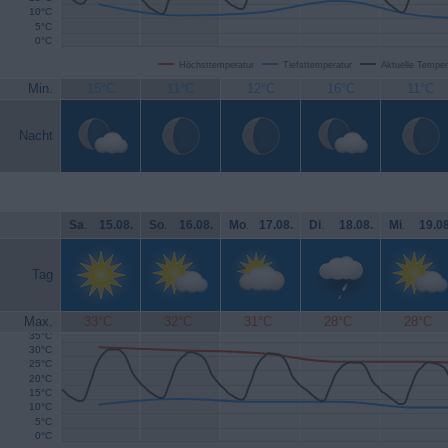
10°C
5°C
0°C
Höchsttemperatur
Tiefsttemperatur
Aktuelle Temper
Min.
15°C
11°C
12°C
16°C
11°C
Nacht
Sa
.
15.08.
So
.
16.08.
Mo
.
17.08.
Di
.
18.08.
Mi
.
19.08
Tag
Max.
33°C
32°C
31°C
28°C
28°C
35°C
30°C
25°C
20°C
15°C
10°C
5°C
0°C