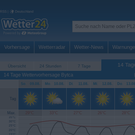
RSS
|
Deutschland
Vorhersage
Wetterradar
Wetter-News
Warnunge
14 Tag
Übersicht
24 Stunden
7 Tage
14 Tage Wettervorhersage Bytca
So
.
09.08.
Mo
.
10.08.
Di
.
11.08.
Mi
.
12.08.
Do
.
13.08
Tag
Max.
29°C
33°C
27°C
26°C
28°C
35°C
30°C
25°C
20°C
15°C