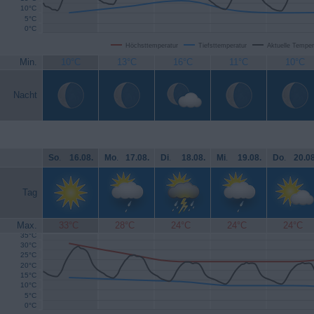
10°C
5°C
0°C
Höchsttemperatur
Tiefsttemperatur
Aktuelle Temper
Min.
10°C
13°C
16°C
11°C
10°C
Nacht
So
.
16.08.
Mo
.
17.08.
Di
.
18.08.
Mi
.
19.08.
Do
.
20.08
Tag
Max.
33°C
28°C
24°C
24°C
24°C
35°C
30°C
25°C
20°C
15°C
10°C
5°C
0°C