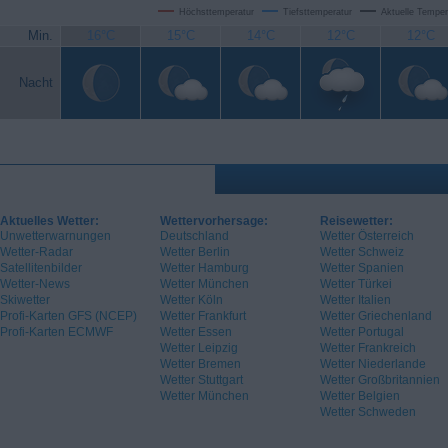
Höchsttemperatur
Tiefsttemperatur
Aktuelle Temper
Min.
16°C
15°C
14°C
12°C
12°C
Nacht
Aktuelles Wetter:
Wettervorhersage:
Reisewetter:
Unwetterwarnungen
Deutschland
Wetter Österreich
Wetter-Radar
Wetter Berlin
Wetter Schweiz
Satellitenbilder
Wetter Hamburg
Wetter Spanien
Wetter-News
Wetter München
Wetter Türkei
Skiwetter
Wetter Köln
Wetter Italien
Profi-Karten GFS (NCEP)
Wetter Frankfurt
Wetter Griechenland
Profi-Karten ECMWF
Wetter Essen
Wetter Portugal
Wetter Leipzig
Wetter Frankreich
Wetter Bremen
Wetter Niederlande
Wetter Stuttgart
Wetter Großbritannien
Wetter München
Wetter Belgien
Wetter Schweden