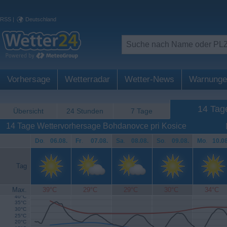
RSS
|
Deutschland
Vorhersage
Wetterradar
Wetter-News
Warnunge
14 Tag
Übersicht
24 Stunden
7 Tage
14 Tage Wettervorhersage Bohdanovce pri Kosice
Do
.
06.08.
Fr
.
07.08.
Sa
.
08.08.
So
.
09.08.
Mo
.
10.08
Tag
Max.
39°C
29°C
29°C
30°C
34°C
40°C
35°C
30°C
25°C
20°C