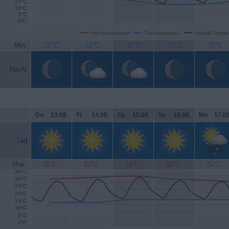
15°C
10°C
5°C
0°C
Höchsttemperatur
Tiefsttemperatur
Aktuelle Temper
Min.
20°C
22°C
18°C
15°C
16°C
Nacht
Do
.
13.08.
Fr
.
14.08.
Sa
.
15.08.
So
.
16.08.
Mo
.
17.08
Tag
Max.
32°C
33°C
34°C
32°C
31°C
35°C
30°C
25°C
20°C
15°C
10°C
5°C
0°C