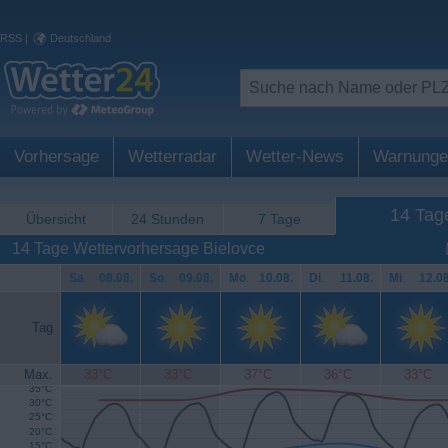
RSS
|
Deutschland
Vorhersage
Wetterradar
Wetter-News
Warnunge
14 Tag
Übersicht
24 Stunden
7 Tage
14 Tage Wettervorhersage Bielovce
Sa
.
08.08.
So
.
09.08.
Mo
.
10.08.
Di
.
11.08.
Mi
.
12.08
Tag
Max.
33°C
33°C
37°C
36°C
33°C
35°C
30°C
25°C
20°C
15°C