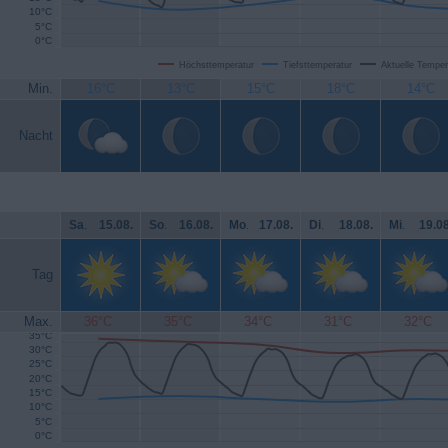
10°C
5°C
0°C
Höchsttemperatur
Tiefsttemperatur
Aktuelle Temper
Min.
16°C
13°C
15°C
18°C
14°C
Nacht
Sa
.
15.08.
So
.
16.08.
Mo
.
17.08.
Di
.
18.08.
Mi
.
19.08
Tag
Max.
36°C
35°C
34°C
31°C
32°C
35°C
30°C
25°C
20°C
15°C
10°C
5°C
0°C