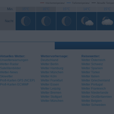
Höchsttemperatur
Tiefsttemperatur
Aktuelle Temper
Min.
15°C
16°C
15°C
14°C
15°C
Nacht
Aktuelles Wetter:
Wettervorhersage:
Reisewetter:
Unwetterwarnungen
Deutschland
Wetter Österreich
Wetter-Radar
Wetter Berlin
Wetter Schweiz
Satellitenbilder
Wetter Hamburg
Wetter Spanien
Wetter-News
Wetter München
Wetter Türkei
Skiwetter
Wetter Köln
Wetter Italien
Profi-Karten GFS (NCEP)
Wetter Frankfurt
Wetter Griechenland
Profi-Karten ECMWF
Wetter Essen
Wetter Portugal
Wetter Leipzig
Wetter Frankreich
Wetter Bremen
Wetter Niederlande
Wetter Stuttgart
Wetter Großbritannien
Wetter München
Wetter Belgien
Wetter Schweden