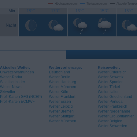
Höchsttemperatur
Tiefsttemperatur
Aktuelle Temper
Min.
18°C
17°C
16°C
15°C
15°C
Nacht
Aktuelles Wetter:
Wettervorhersage:
Reisewetter:
Unwetterwarnungen
Deutschland
Wetter Österreich
Wetter-Radar
Wetter Berlin
Wetter Schweiz
Satellitenbilder
Wetter Hamburg
Wetter Spanien
Wetter-News
Wetter München
Wetter Türkei
Skiwetter
Wetter Köln
Wetter Italien
Profi-Karten GFS (NCEP)
Wetter Frankfurt
Wetter Griechenland
Profi-Karten ECMWF
Wetter Essen
Wetter Portugal
Wetter Leipzig
Wetter Frankreich
Wetter Bremen
Wetter Niederlande
Wetter Stuttgart
Wetter Großbritannien
Wetter München
Wetter Belgien
Wetter Schweden