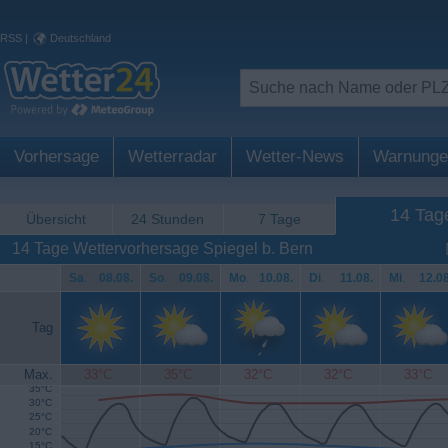
RSS
|
Deutschland
Vorhersage
Wetterradar
Wetter-News
Warnunge
14 Tag
Übersicht
24 Stunden
7 Tage
14 Tage Wettervorhersage Spiegel b. Bern
Sa
.
08.08.
So
.
09.08.
Mo
.
10.08.
Di
.
11.08.
Mi
.
12.08
Tag
Max.
33°C
35°C
32°C
32°C
33°C
35°C
30°C
25°C
20°C
15°C