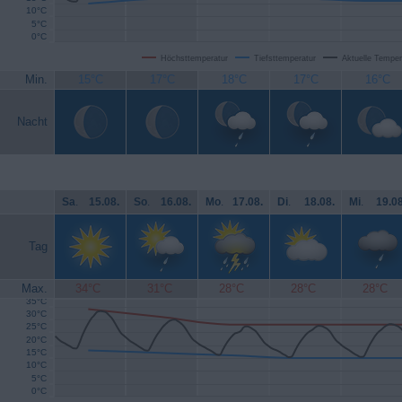
10°C
5°C
0°C
Höchsttemperatur
Tiefsttemperatur
Aktuelle Temper
Min.
15°C
17°C
18°C
17°C
16°C
Nacht
Sa
.
15.08.
So
.
16.08.
Mo
.
17.08.
Di
.
18.08.
Mi
.
19.08
Tag
Max.
34°C
31°C
28°C
28°C
28°C
35°C
30°C
25°C
20°C
15°C
10°C
5°C
0°C