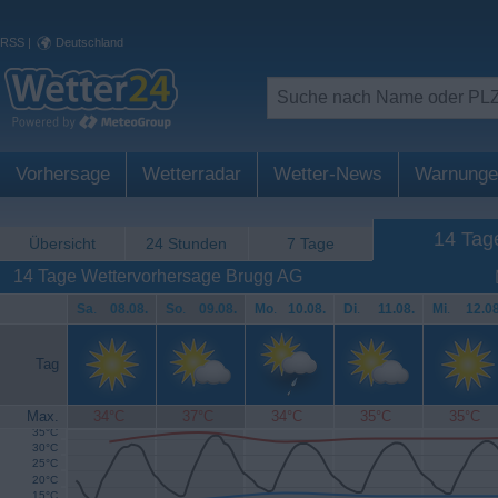
RSS
|
Deutschland
Vorhersage
Wetterradar
Wetter-News
Warnunge
14 Tag
Übersicht
24 Stunden
7 Tage
14 Tage Wettervorhersage Brugg AG
Sa
.
08.08.
So
.
09.08.
Mo
.
10.08.
Di
.
11.08.
Mi
.
12.08
Tag
Max.
34°C
37°C
34°C
35°C
35°C
35°C
30°C
25°C
20°C
15°C