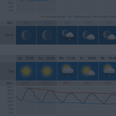
10°C
5°C
0°C
Höchsttemperatur
Tiefsttemperatur
Aktuelle Temper
Min.
15°C
16°C
18°C
17°C
17°C
Nacht
Sa
.
15.08.
So
.
16.08.
Mo
.
17.08.
Di
.
18.08.
Mi
.
19.08
Tag
Max.
36°C
33°C
29°C
29°C
28°C
35°C
30°C
25°C
20°C
15°C
10°C
5°C
0°C