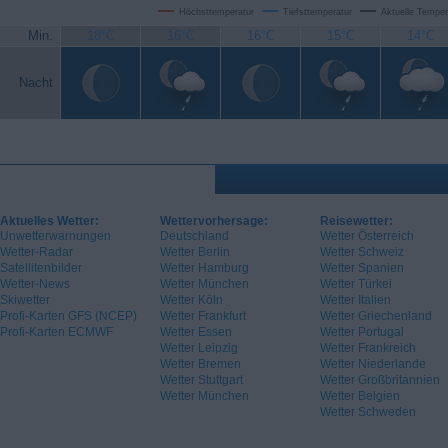
Höchsttemperatur
Tiefsttemperatur
Aktuelle Temper
Min.
18°C
16°C
16°C
15°C
14°C
Nacht
Aktuelles Wetter:
Wettervorhersage:
Reisewetter:
Unwetterwarnungen
Deutschland
Wetter Österreich
Wetter-Radar
Wetter Berlin
Wetter Schweiz
Satellitenbilder
Wetter Hamburg
Wetter Spanien
Wetter-News
Wetter München
Wetter Türkei
Skiwetter
Wetter Köln
Wetter Italien
Profi-Karten GFS (NCEP)
Wetter Frankfurt
Wetter Griechenland
Profi-Karten ECMWF
Wetter Essen
Wetter Portugal
Wetter Leipzig
Wetter Frankreich
Wetter Bremen
Wetter Niederlande
Wetter Stuttgart
Wetter Großbritannien
Wetter München
Wetter Belgien
Wetter Schweden