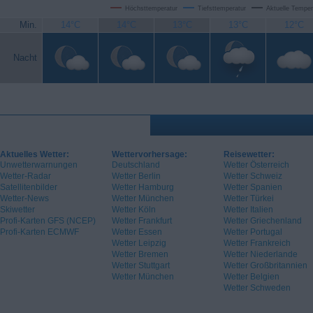
Höchsttemperatur
Tiefsttemperatur
Aktuelle Temper
Min.
14°C
14°C
13°C
13°C
12°C
Nacht
Aktuelles Wetter:
Wettervorhersage:
Reisewetter:
Unwetterwarnungen
Deutschland
Wetter Österreich
Wetter-Radar
Wetter Berlin
Wetter Schweiz
Satellitenbilder
Wetter Hamburg
Wetter Spanien
Wetter-News
Wetter München
Wetter Türkei
Skiwetter
Wetter Köln
Wetter Italien
Profi-Karten GFS (NCEP)
Wetter Frankfurt
Wetter Griechenland
Profi-Karten ECMWF
Wetter Essen
Wetter Portugal
Wetter Leipzig
Wetter Frankreich
Wetter Bremen
Wetter Niederlande
Wetter Stuttgart
Wetter Großbritannien
Wetter München
Wetter Belgien
Wetter Schweden