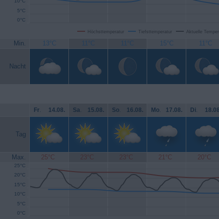
10°C
5°C
0°C
Höchsttemperatur
Tiefsttemperatur
Aktuelle Temper
Min.
13°C
11°C
11°C
15°C
11°C
Nacht
Fr
.
14.08.
Sa
.
15.08.
So
.
16.08.
Mo
.
17.08.
Di
.
18.08
Tag
Max.
25°C
23°C
23°C
21°C
20°C
25°C
20°C
15°C
10°C
5°C
0°C