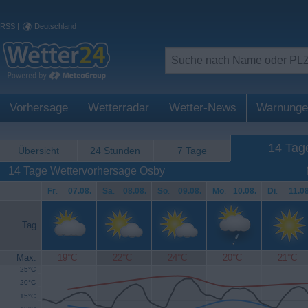
RSS
|
Deutschland
Vorhersage
Wetterradar
Wetter-News
Warnunge
14 Tag
Übersicht
24 Stunden
7 Tage
14 Tage Wettervorhersage Osby
Fr
.
07.08.
Sa
.
08.08.
So
.
09.08.
Mo
.
10.08.
Di
.
11.08
Tag
Max.
19°C
22°C
24°C
20°C
21°C
25°C
20°C
15°C