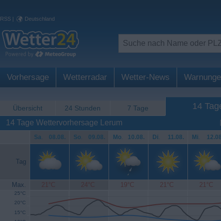
RSS
|
Deutschland
Vorhersage
Wetterradar
Wetter-News
Warnunge
14 Tag
Übersicht
24 Stunden
7 Tage
14 Tage Wettervorhersage Lerum
Sa
.
08.08.
So
.
09.08.
Mo
.
10.08.
Di
.
11.08.
Mi
.
12.08
Tag
Max.
21°C
24°C
19°C
21°C
21°C
25°C
20°C
15°C