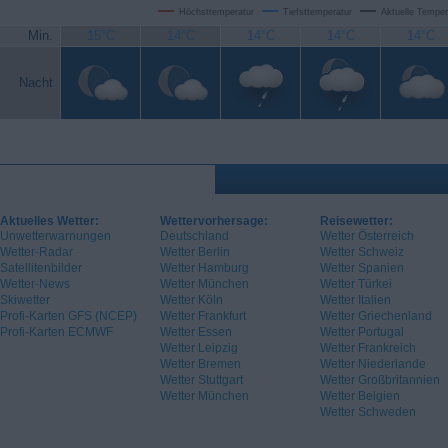
Höchsttemperatur
Tiefsttemperatur
Aktuelle Temper
Min.
15°C
14°C
14°C
14°C
14°C
Nacht
Aktuelles Wetter:
Wettervorhersage:
Reisewetter:
Unwetterwarnungen
Deutschland
Wetter Österreich
Wetter-Radar
Wetter Berlin
Wetter Schweiz
Satellitenbilder
Wetter Hamburg
Wetter Spanien
Wetter-News
Wetter München
Wetter Türkei
Skiwetter
Wetter Köln
Wetter Italien
Profi-Karten GFS (NCEP)
Wetter Frankfurt
Wetter Griechenland
Profi-Karten ECMWF
Wetter Essen
Wetter Portugal
Wetter Leipzig
Wetter Frankreich
Wetter Bremen
Wetter Niederlande
Wetter Stuttgart
Wetter Großbritannien
Wetter München
Wetter Belgien
Wetter Schweden