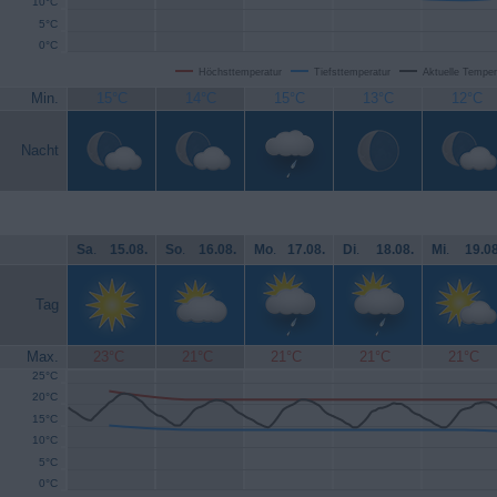
10°C
5°C
0°C
Höchsttemperatur
Tiefsttemperatur
Aktuelle Temper
Min.
15°C
14°C
15°C
13°C
12°C
Nacht
Sa
.
15.08.
So
.
16.08.
Mo
.
17.08.
Di
.
18.08.
Mi
.
19.08
Tag
Max.
23°C
21°C
21°C
21°C
21°C
25°C
20°C
15°C
10°C
5°C
0°C