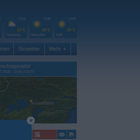
0
13:00
13:00
13:00
C
22°C
28°C
25°C
Hamburg
München
Köln
rten
Skiwetter
Mehr
rschlagsradar
7.2026 - 23:00 (CEST)
Kristinehamn