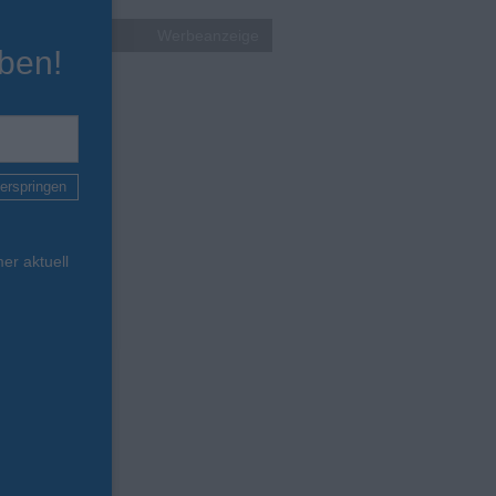
Werbeanzeige
ben!
erspringen
er aktuell