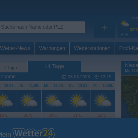
13:0
+
22°
Berlin
Wetter-News
Warnungen
Wetterstationen
Profi-Ka
Niede
14 Tage
7 Tage
Mo. 20.0
inehamn
08.08.2026
13:19
.
10.08.
Di
.
11.08.
Mi
.
12.08.
Do
.
13.08.
Fr
.
14.08.
19°C
20°C
20°C
21°C
22°C
Mein