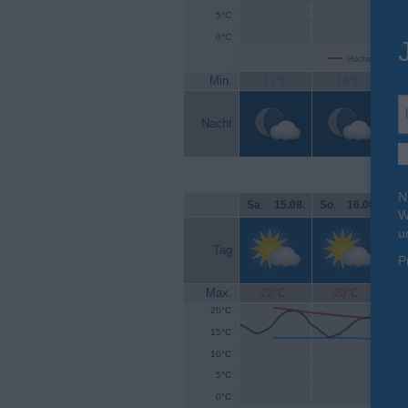
5°C
0°C
Höchsttemperat
Min.
12°C
14°C
Nacht
N
Sa
.
15.08.
So
.
16.08.
Mo
W
u
Tag
P
Max.
22°C
20°C
20°C
15°C
10°C
5°C
0°C