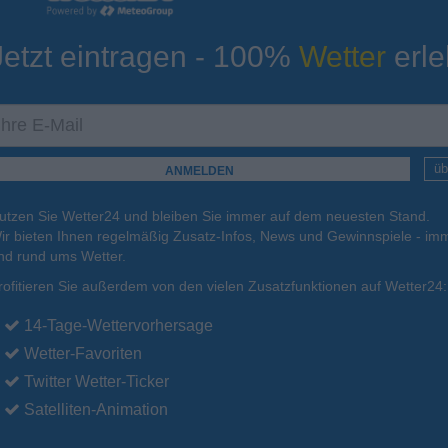
Jetzt eintragen - 100%
Wetter
erle
ur
Tiefsttemperatur
Aktuelle Temperatur
15°C
11°C
12°C
14°C
15°C
üb
utzen Sie Wetter24 und bleiben Sie immer auf dem neuesten Stand.
.
17.08.
Di
.
18.08.
Mi
.
19.08.
Do
.
20.08.
Fr
.
21.08.
ir bieten Ihnen regelmäßig Zusatz-Infos, News und Gewinnspiele - imm
nd rund ums Wetter.
rofitieren Sie außerdem von den vielen Zusatzfunktionen auf Wetter24:
19°C
19°C
19°C
19°C
20°C
14-Tage-Wettervorhersage
Wetter-Favoriten
Twitter Wetter-Ticker
Satelliten-Animation