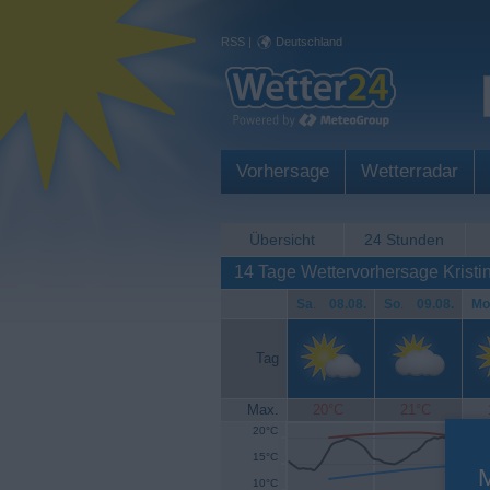
RSS
|
Deutschland
Vorhersage
Wetterradar
Übersicht
24 Stunden
14 Tage Wettervorhersage Krist
Sa
.
08.08.
So
.
09.08.
Mo
Tag
Max.
20°C
21°C
20°C
15°C
10°C