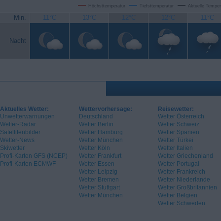
Höchsttemperatur
Tiefsttemperatur
Aktuelle Temper
Min.
11°C
13°C
12°C
12°C
11°C
Nacht
Aktuelles Wetter:
Wettervorhersage:
Reisewetter:
Unwetterwarnungen
Deutschland
Wetter Österreich
Wetter-Radar
Wetter Berlin
Wetter Schweiz
Satellitenbilder
Wetter Hamburg
Wetter Spanien
Wetter-News
Wetter München
Wetter Türkei
Skiwetter
Wetter Köln
Wetter Italien
Profi-Karten GFS (NCEP)
Wetter Frankfurt
Wetter Griechenland
Profi-Karten ECMWF
Wetter Essen
Wetter Portugal
Wetter Leipzig
Wetter Frankreich
Wetter Bremen
Wetter Niederlande
Wetter Stuttgart
Wetter Großbritannien
Wetter München
Wetter Belgien
Wetter Schweden