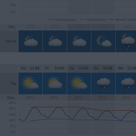
5°C
0°C
Höchsttemperatur
Tiefsttemperatur
Aktuelle Temper
Min.
15°C
13°C
10°C
12°C
14°C
Nacht
Do
.
13.08.
Fr
.
14.08.
Sa
.
15.08.
So
.
16.08.
Mo
.
17.08
Tag
Max.
23°C
23°C
23°C
20°C
20°C
25°C
20°C
15°C
10°C
5°C
0°C