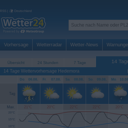
RSS
|
Deutschland
Vorhersage
Wetterradar
Wetter-News
Warnunge
14 Tag
Übersicht
24 Stunden
7 Tage
14 Tage Wettervorhersage Hedemora
Do
.
06.08.
Fr
.
07.08.
Sa
.
08.08.
So
.
09.08.
Mo
.
10.08
Tag
Max.
21°C
20°C
22°C
22°C
20°C
20°C
15°C
10°C