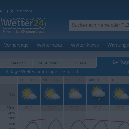
RSS
|
Deutschland
Vorhersage
Wetterradar
Wetter-News
Warnunge
14 Tag
Übersicht
24 Stunden
7 Tage
14 Tage Wettervorhersage Ekshärad
Fr
.
07.08.
Sa
.
08.08.
So
.
09.08.
Mo
.
10.08.
Di
.
11.08
Tag
Max.
19°C
21°C
21°C
20°C
19°C
25°C
20°C
15°C