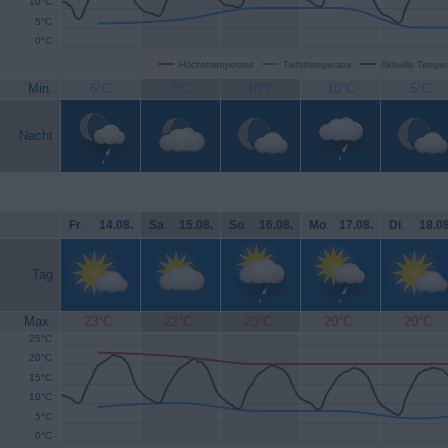
10°C
5°C
0°C
Höchsttemperatur
Tiefsttemperatur
Aktuelle Temper
Min.
6°C
7°C
10°C
10°C
5°C
Nacht
Fr
.
14.08.
Sa
.
15.08.
So
.
16.08.
Mo
.
17.08.
Di
.
18.08
Tag
Max.
23°C
22°C
20°C
20°C
20°C
25°C
20°C
15°C
10°C
5°C
0°C