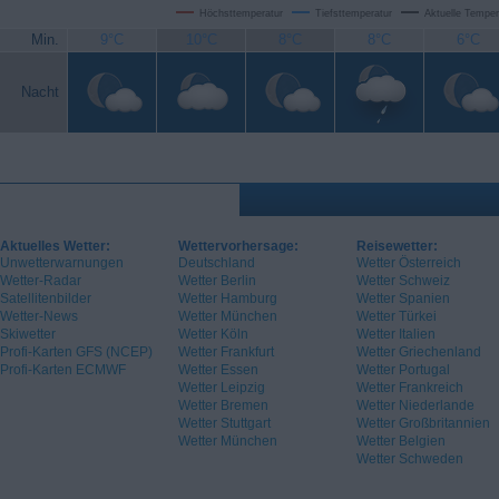
Höchsttemperatur
Tiefsttemperatur
Aktuelle Temper
Min.
9°C
10°C
8°C
8°C
6°C
Nacht
Aktuelles Wetter:
Wettervorhersage:
Reisewetter:
Unwetterwarnungen
Deutschland
Wetter Österreich
Wetter-Radar
Wetter Berlin
Wetter Schweiz
Satellitenbilder
Wetter Hamburg
Wetter Spanien
Wetter-News
Wetter München
Wetter Türkei
Skiwetter
Wetter Köln
Wetter Italien
Profi-Karten GFS (NCEP)
Wetter Frankfurt
Wetter Griechenland
Profi-Karten ECMWF
Wetter Essen
Wetter Portugal
Wetter Leipzig
Wetter Frankreich
Wetter Bremen
Wetter Niederlande
Wetter Stuttgart
Wetter Großbritannien
Wetter München
Wetter Belgien
Wetter Schweden