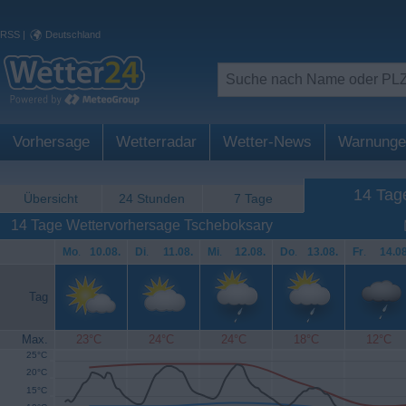
RSS
|
Deutschland
Vorhersage
Wetterradar
Wetter-News
Warnunge
14 Tag
Übersicht
24 Stunden
7 Tage
14 Tage Wettervorhersage Tscheboksary
Mo
.
10.08.
Di
.
11.08.
Mi
.
12.08.
Do
.
13.08.
Fr
.
14.08
Tag
Max.
23°C
24°C
24°C
18°C
12°C
25°C
20°C
15°C