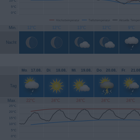
10°C
5°C
0°C
Höchsttemperatur
Tiefsttemperatur
Aktuelle Temper
Min.
12°C
12°C
13°C
12°C
9°C
Nacht
Mo
.
17.08.
Di
.
18.08.
Mi
.
19.08.
Do
.
20.08.
Fr
.
21.08
Tag
Max.
22°C
24°C
24°C
24°C
24°C
25°C
20°C
15°C
10°C
5°C
0°C