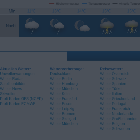
Höchsttemperatur
Tiefsttemperatur
Aktuelle Temper
Min.
11°C
13°C
14°C
15°C
15°C
Nacht
Aktuelles Wetter:
Wettervorhersage:
Reisewetter:
Unwetterwarnungen
Deutschland
Wetter Österreich
Wetter-Radar
Wetter Berlin
Wetter Schweiz
Satellitenbilder
Wetter Hamburg
Wetter Spanien
Wetter-News
Wetter München
Wetter Türkei
Skiwetter
Wetter Köln
Wetter Italien
Profi-Karten GFS (NCEP)
Wetter Frankfurt
Wetter Griechenland
Profi-Karten ECMWF
Wetter Essen
Wetter Portugal
Wetter Leipzig
Wetter Frankreich
Wetter Bremen
Wetter Niederlande
Wetter Stuttgart
Wetter Großbritannien
Wetter München
Wetter Belgien
Wetter Schweden