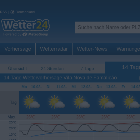
RSS
|
Deutschland
Vorhersage
Wetterradar
Wetter-News
Warnunge
14 Tag
Übersicht
24 Stunden
7 Tage
14 Tage Wettervorhersage Vila Nova de Famalicão
Mo
.
10.08.
Di
.
11.08.
Mi
.
12.08.
Do
.
13.08.
Fr
.
14.08
Tag
Max.
26°C
25°C
26°C
25°C
26°C
25°C
20°C
15°C