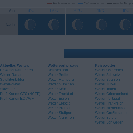
Höchsttemperatur
Tiefsttemperatur
Aktuelle Temper
Min.
18°C
19°C
20°C
19°C
18°C
Nacht
Aktuelles Wetter:
Wettervorhersage:
Reisewetter:
Unwetterwarnungen
Deutschland
Wetter Österreich
Wetter-Radar
Wetter Berlin
Wetter Schweiz
Satellitenbilder
Wetter Hamburg
Wetter Spanien
Wetter-News
Wetter München
Wetter Türkei
Skiwetter
Wetter Köln
Wetter Italien
Profi-Karten GFS (NCEP)
Wetter Frankfurt
Wetter Griechenland
Profi-Karten ECMWF
Wetter Essen
Wetter Portugal
Wetter Leipzig
Wetter Frankreich
Wetter Bremen
Wetter Niederlande
Wetter Stuttgart
Wetter Großbritannien
Wetter München
Wetter Belgien
Wetter Schweden