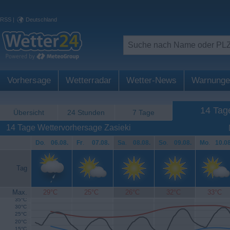
RSS
|
Deutschland
Vorhersage
Wetterradar
Wetter-News
Warnunge
14 Tag
Übersicht
24 Stunden
7 Tage
14 Tage Wettervorhersage Zasieki
Do
.
06.08.
Fr
.
07.08.
Sa
.
08.08.
So
.
09.08.
Mo
.
10.08
Tag
Max.
29°C
25°C
26°C
32°C
33°C
35°C
30°C
25°C
20°C
15°C