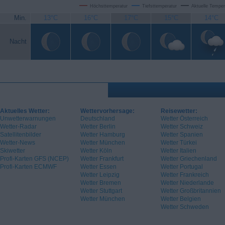
Höchsttemperatur
Tiefsttemperatur
Aktuelle Temper
Min.
13°C
16°C
17°C
15°C
14°C
Nacht
Aktuelles Wetter:
Wettervorhersage:
Reisewetter:
Unwetterwarnungen
Deutschland
Wetter Österreich
Wetter-Radar
Wetter Berlin
Wetter Schweiz
Satellitenbilder
Wetter Hamburg
Wetter Spanien
Wetter-News
Wetter München
Wetter Türkei
Skiwetter
Wetter Köln
Wetter Italien
Profi-Karten GFS (NCEP)
Wetter Frankfurt
Wetter Griechenland
Profi-Karten ECMWF
Wetter Essen
Wetter Portugal
Wetter Leipzig
Wetter Frankreich
Wetter Bremen
Wetter Niederlande
Wetter Stuttgart
Wetter Großbritannien
Wetter München
Wetter Belgien
Wetter Schweden