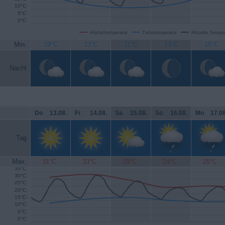
10°C
5°C
0°C
Höchsttemperatur
Tiefsttemperatur
Aktuelle Temper
Min.
19°C
13°C
11°C
13°C
18°C
Nacht
Do
.
13.08.
Fr
.
14.08.
Sa
.
15.08.
So
.
16.08.
Mo
.
17.08
Tag
Max.
31°C
33°C
29°C
24°C
25°C
35°C
30°C
25°C
20°C
15°C
10°C
5°C
0°C