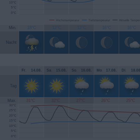
10°C
5°C
0°C
Höchsttemperatur
Tiefsttemperatur
Aktuelle Temper
Min.
18°C
12°C
12°C
16°C
16°C
Nacht
Fr
.
14.08.
Sa
.
15.08.
So
.
16.08.
Mo
.
17.08.
Di
.
18.08
Tag
Max.
31°C
32°C
27°C
26°C
25°C
30°C
25°C
20°C
15°C
10°C
5°C
0°C