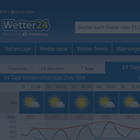
RSS
|
Deutschland
Vorhersage
Wetterradar
Wetter-News
Warnunge
14 Tag
Übersicht
24 Stunden
7 Tage
14 Tage Wettervorhersage Złoty Stok
Fr
.
07.08.
Sa
.
08.08.
So
.
09.08.
Mo
.
10.08.
Di
.
11.08
Tag
Max.
26°C
25°C
28°C
32°C
26°C
30°C
25°C
20°C
15°C