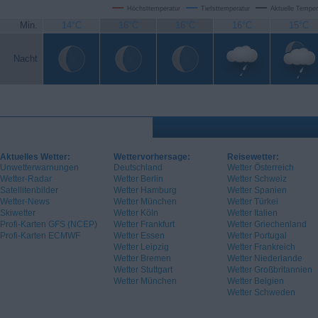
Höchsttemperatur
Tiefsttemperatur
Aktuelle Temper
Min.
14°C
16°C
16°C
16°C
15°C
Nacht
Aktuelles Wetter:
Wettervorhersage:
Reisewetter:
Unwetterwarnungen
Deutschland
Wetter Österreich
Wetter-Radar
Wetter Berlin
Wetter Schweiz
Satellitenbilder
Wetter Hamburg
Wetter Spanien
Wetter-News
Wetter München
Wetter Türkei
Skiwetter
Wetter Köln
Wetter Italien
Profi-Karten GFS (NCEP)
Wetter Frankfurt
Wetter Griechenland
Profi-Karten ECMWF
Wetter Essen
Wetter Portugal
Wetter Leipzig
Wetter Frankreich
Wetter Bremen
Wetter Niederlande
Wetter Stuttgart
Wetter Großbritannien
Wetter München
Wetter Belgien
Wetter Schweden