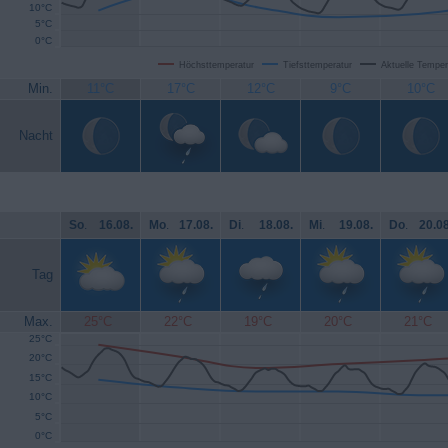
10°C
5°C
0°C
Höchsttemperatur
Tiefsttemperatur
Aktuelle Temper
Min.
11°C
17°C
12°C
9°C
10°C
Nacht
So
.
16.08.
Mo
.
17.08.
Di
.
18.08.
Mi
.
19.08.
Do
.
20.08
Tag
Max.
25°C
22°C
19°C
20°C
21°C
25°C
20°C
15°C
10°C
5°C
0°C