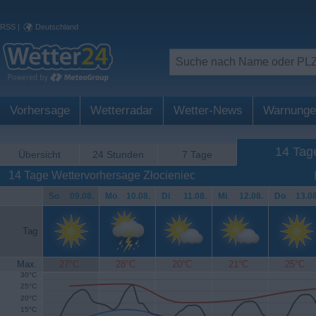
RSS
|
Deutschland
Vorhersage
Wetterradar
Wetter-News
Warnunge
14 Tag
Übersicht
24 Stunden
7 Tage
14 Tage Wettervorhersage Złocieniec
So
.
09.08.
Mo
.
10.08.
Di
.
11.08.
Mi
.
12.08.
Do
.
13.08
Tag
Max.
27°C
28°C
20°C
21°C
25°C
30°C
25°C
20°C
15°C