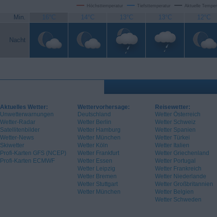
Höchsttemperatur
Tiefsttemperatur
Aktuelle Temper
Min.
16°C
14°C
13°C
13°C
12°C
Nacht
Aktuelles Wetter:
Wettervorhersage:
Reisewetter:
Unwetterwarnungen
Deutschland
Wetter Österreich
Wetter-Radar
Wetter Berlin
Wetter Schweiz
Satellitenbilder
Wetter Hamburg
Wetter Spanien
Wetter-News
Wetter München
Wetter Türkei
Skiwetter
Wetter Köln
Wetter Italien
Profi-Karten GFS (NCEP)
Wetter Frankfurt
Wetter Griechenland
Profi-Karten ECMWF
Wetter Essen
Wetter Portugal
Wetter Leipzig
Wetter Frankreich
Wetter Bremen
Wetter Niederlande
Wetter Stuttgart
Wetter Großbritannien
Wetter München
Wetter Belgien
Wetter Schweden