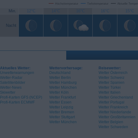
Höchsttemperatur
Tiefsttemperatur
Aktuelle Temper
Min.
12°C
14°C
16°C
16°C
15°C
Nacht
Aktuelles Wetter:
Wettervorhersage:
Reisewetter:
Unwetterwarnungen
Deutschland
Wetter Österreich
Wetter-Radar
Wetter Berlin
Wetter Schweiz
Satellitenbilder
Wetter Hamburg
Wetter Spanien
Wetter-News
Wetter München
Wetter Türkei
Skiwetter
Wetter Köln
Wetter Italien
Profi-Karten GFS (NCEP)
Wetter Frankfurt
Wetter Griechenland
Profi-Karten ECMWF
Wetter Essen
Wetter Portugal
Wetter Leipzig
Wetter Frankreich
Wetter Bremen
Wetter Niederlande
Wetter Stuttgart
Wetter Großbritannien
Wetter München
Wetter Belgien
Wetter Schweden