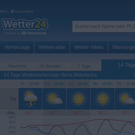
RSS
|
Deutschland
Vorhersage
Wetterradar
Wetter-News
Warnunge
14 Tag
Übersicht
24 Stunden
7 Tage
14 Tage Wettervorhersage Wola Mołodycka
Fr
.
07.08.
Sa
.
08.08.
So
.
09.08.
Mo
.
10.08.
Di
.
11.08
Tag
Max.
24°C
24°C
26°C
30°C
28°C
30°C
25°C
20°C
15°C