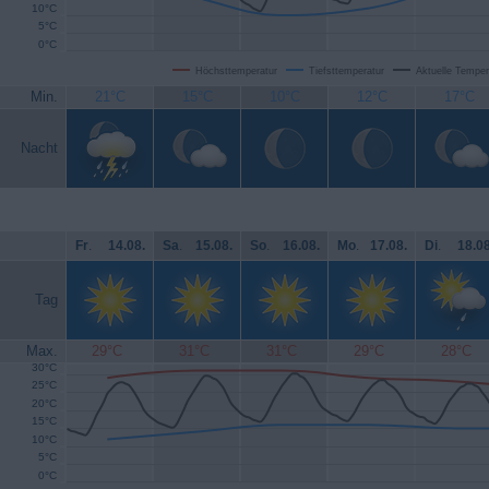
10°C
5°C
0°C
Höchsttemperatur
Tiefsttemperatur
Aktuelle Temper
Min.
21°C
15°C
10°C
12°C
17°C
Nacht
Fr
.
14.08.
Sa
.
15.08.
So
.
16.08.
Mo
.
17.08.
Di
.
18.08
Tag
Max.
29°C
31°C
31°C
29°C
28°C
30°C
25°C
20°C
15°C
10°C
5°C
0°C