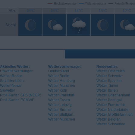
Höchsttemperatur
Tiefsttemperatur
Aktuelle Temper
Min.
15°C
15°C
14°C
13°C
12°C
Nacht
Aktuelles Wetter:
Wettervorhersage:
Reisewetter:
Unwetterwarnungen
Deutschland
Wetter Österreich
Wetter-Radar
Wetter Berlin
Wetter Schweiz
Satellitenbilder
Wetter Hamburg
Wetter Spanien
Wetter-News
Wetter München
Wetter Türkei
Skiwetter
Wetter Köln
Wetter Italien
Profi-Karten GFS (NCEP)
Wetter Frankfurt
Wetter Griechenland
Profi-Karten ECMWF
Wetter Essen
Wetter Portugal
Wetter Leipzig
Wetter Frankreich
Wetter Bremen
Wetter Niederlande
Wetter Stuttgart
Wetter Großbritannien
Wetter München
Wetter Belgien
Wetter Schweden