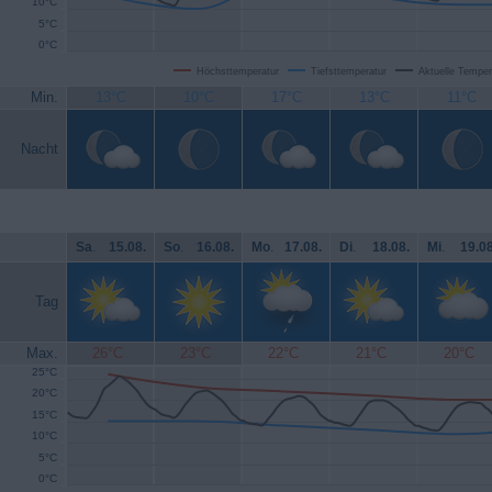
10°C
5°C
0°C
Höchsttemperatur
Tiefsttemperatur
Aktuelle Temper
Min.
13°C
10°C
17°C
13°C
11°C
Nacht
Sa
.
15.08.
So
.
16.08.
Mo
.
17.08.
Di
.
18.08.
Mi
.
19.08
Tag
Max.
26°C
23°C
22°C
21°C
20°C
25°C
20°C
15°C
10°C
5°C
0°C