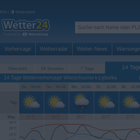
RSS
|
Deutschland
Vorhersage
Wetterradar
Wetter-News
Warnunge
14 Tag
Übersicht
24 Stunden
7 Tage
14 Tage Wettervorhersage Wierzchucino k.Lęborka
Sa
.
08.08.
So
.
09.08.
Mo
.
10.08.
Di
.
11.08.
Mi
.
12.08
Tag
Max.
21°C
25°C
25°C
20°C
21°C
25°C
20°C
15°C